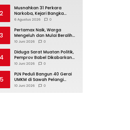
Musnahkan 31 Perkara
2
Narkoba, Kejari Bangka
Tengah Tegaskan Komitmen
6 Agustus 2026
0
Berantas Kejahatan Hingga
Tuntas
‎Pertamax Naik, Warga
3
Mengeluh dan Mulai Beralih
ke Pertalite Meski Harus Antre
10 Juni 2026
0
‎Diduga Sarat Muatan Politik,
4
Pemprov Babel Dikabarkan
Lakukan Rotasi Besar-
10 Juni 2026
0
besaran ASN hingga PPPK
‎PLN Peduli Bangun 40 Gerai
5
UMKM di Sawah Pelangi
Namang, Dorong
10 Juni 2026
0