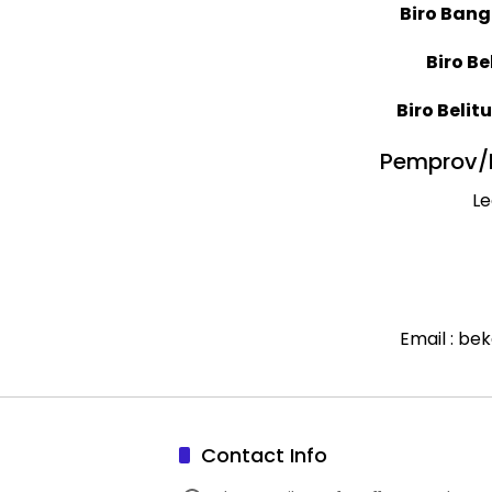
Biro Bang
Biro Be
Biro Belit
Pemprov/D
Le
Email : b
Contact Info