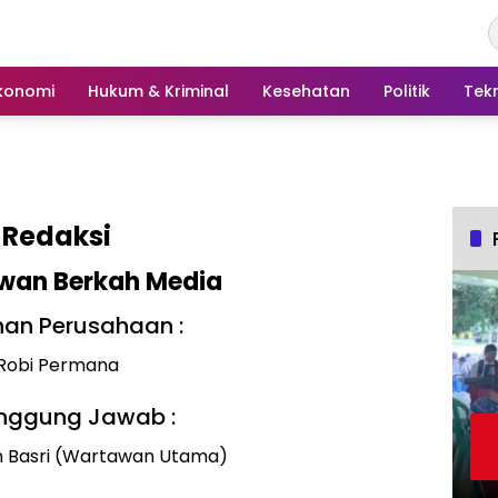
konomi
Hukum & Kriminal
Kesehatan
Politik
Tek
Redaksi
awan Berkah Media
nan Perusahaan :
Robi Permana
nggung Jawab :
n Basri (Wartawan Utama)