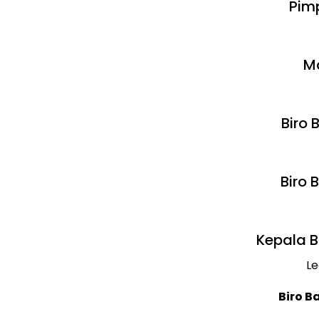
Pimp
Ma
Biro 
Biro 
Kepala B
Le
Biro B