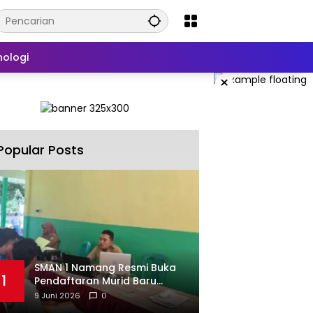
nologi
×
Popular Posts
SMAN 1 Namang Resmi Buka
1
Pendaftaran Murid Baru
2026/2027
9 Juni 2026
0