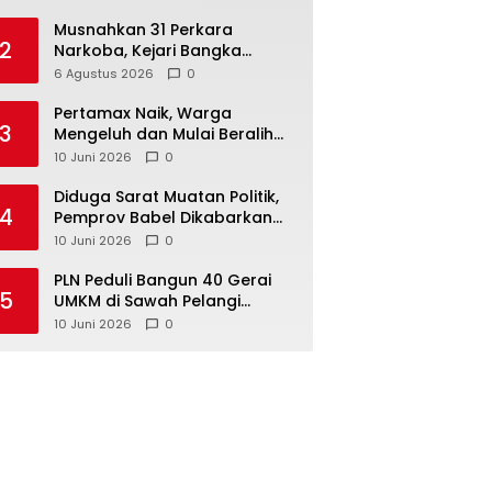
Musnahkan 31 Perkara
2
Narkoba, Kejari Bangka
Tengah Tegaskan Komitmen
6 Agustus 2026
0
Berantas Kejahatan Hingga
Tuntas
‎Pertamax Naik, Warga
3
Mengeluh dan Mulai Beralih
ke Pertalite Meski Harus Antre
10 Juni 2026
0
‎Diduga Sarat Muatan Politik,
4
Pemprov Babel Dikabarkan
Lakukan Rotasi Besar-
10 Juni 2026
0
besaran ASN hingga PPPK
‎PLN Peduli Bangun 40 Gerai
5
UMKM di Sawah Pelangi
Namang, Dorong
10 Juni 2026
0