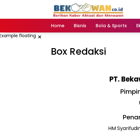
Langsung
ke
konten
Home
Bisnis
Bola & Sports
E
×
Box Redaksi
PT. Bek
Pimpi
Pena
HM Syarifudi