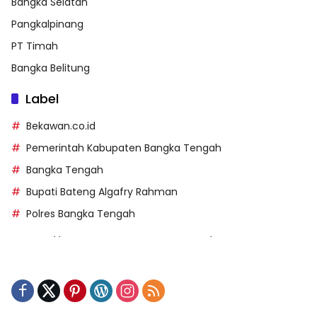
Bangka Selatan
Pangkalpinang
PT Timah
Bangka Belitung
Label
Bekawan.co.id
Pemerintah Kabupaten Bangka Tengah
Bangka Tengah
Bupati Bateng Algafry Rahman
Polres Bangka Tengah
https://perpusip.pamekasankab.go.id/
https://pelra.maritim.go.id/
https://kecsitim.sitarokab.go.id/
https://destinasi.sitarokab.go.id/