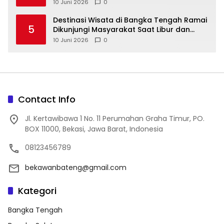
10 Juni 2026
0
‎Destinasi Wisata di Bangka Tengah Ramai
5
Dikunjungi Masyarakat Saat Libur dan
Akhir Pekan
10 Juni 2026
0
Contact Info
Jl. Kertawibawa 1 No. 11 Perumahan Graha Timur, PO.
BOX 11000, Bekasi, Jawa Barat, Indonesia
08123456789
bekawanbateng@gmail.com
Kategori
Bangka Tengah