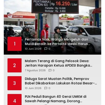
‎Pertamax Naik, Warga Mengeluh dan
1
Mulai Beralih ke Pertalite Meski Harus
10 Juni 2026
0
Malam Terang di Gang Pelosok Desa:
2
Jeritan Harapan Ketua APDESI Bangka
Tengah untuk PLN Babel
7 Agustus 2026
0
‎Diduga Sarat Muatan Politik, Pemprov
3
Babel Dikabarkan Lakukan Rotasi Besar-
10 Juni 2026
0
‎PLN Peduli Bangun 40 Gerai UMKM di
4
Sawah Pelangi Namang, Dorong