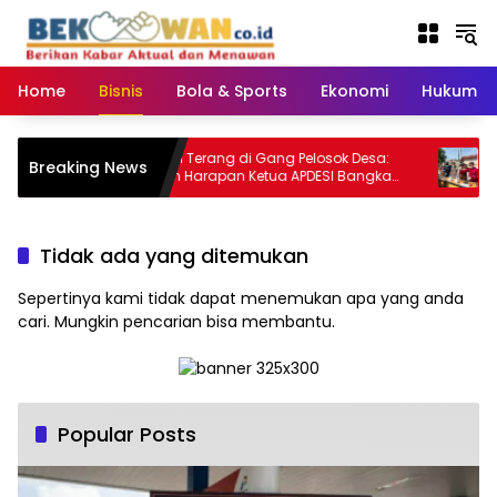
Langsung
ke
konten
Home
Bisnis
Bola & Sports
Ekonomi
Hukum & 
Malam Terang di Gang Pelosok Desa:
Musna
Breaking News
Jeritan Harapan Ketua APDESI Bangka
Bang
Tengah untuk PLN Babel
Bera
Tidak ada yang ditemukan
Sepertinya kami tidak dapat menemukan apa yang anda
cari. Mungkin pencarian bisa membantu.
Popular Posts