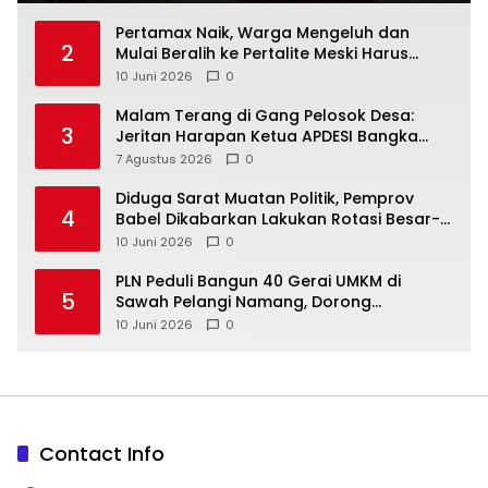
‎Pertamax Naik, Warga Mengeluh dan
2
Mulai Beralih ke Pertalite Meski Harus
10 Juni 2026
0
Malam Terang di Gang Pelosok Desa:
3
Jeritan Harapan Ketua APDESI Bangka
Tengah untuk PLN Babel
7 Agustus 2026
0
‎Diduga Sarat Muatan Politik, Pemprov
4
Babel Dikabarkan Lakukan Rotasi Besar-
10 Juni 2026
0
‎PLN Peduli Bangun 40 Gerai UMKM di
5
Sawah Pelangi Namang, Dorong
10 Juni 2026
0
Contact Info