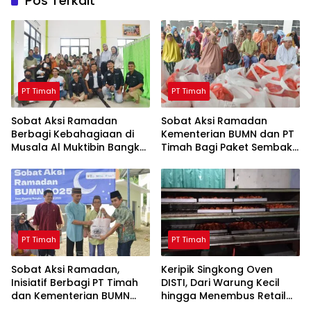
Pos Terkait
PT Timah
PT Timah
Sobat Aksi Ramadan
Sobat Aksi Ramadan
Berbagi Kebahagiaan di
Kementerian BUMN dan PT
Musala Al Muktibin Bangka
Timah Bagi Paket Sembako
Barat, Santuni Anak Yatim
ke Masyarakat Bangka
dan Piatu
Barat
PT Timah
PT Timah
Sobat Aksi Ramadan,
Keripik Singkong Oven
Inisiatif Berbagi PT Timah
DISTI, Dari Warung Kecil
dan Kementerian BUMN
hingga Menembus Retail
Menebar Manfaat
Modern Berkat Dukungan