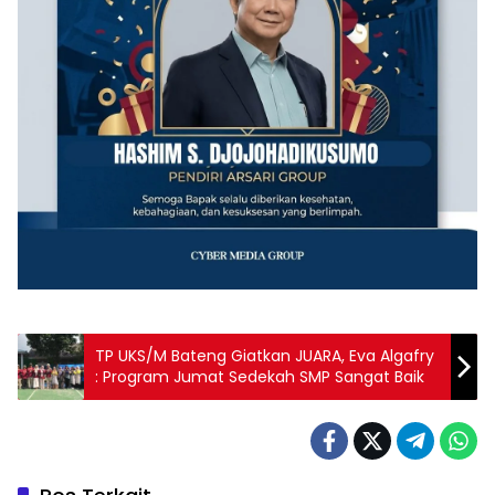
TP UKS/M Bateng Giatkan JUARA, Eva Algafry
: Program Jumat Sedekah SMP Sangat Baik