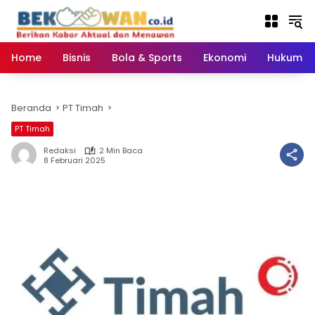
Langsung
ke
konten
Home
Bisnis
Bola & Sports
Ekonomi
Hukum & 
Beranda
PT Timah
PT Timah
Redaksi
2 Min Baca
8 Februari 2025