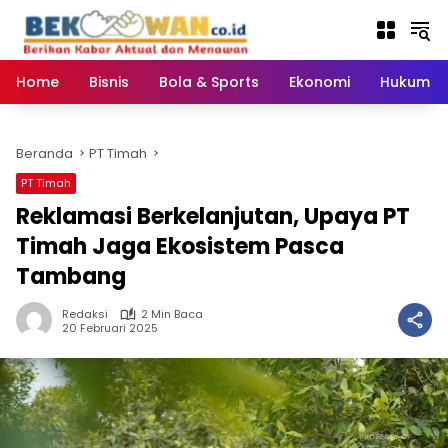
Langsung
ke
konten
Home
Bisnis
Bola & Sports
Ekonomi
Hukum & 
Beranda
PT Timah
PT Timah
Reklamasi Berkelanjutan, Upaya PT
Timah Jaga Ekosistem Pasca
Tambang
Redaksi
2 Min Baca
20 Februari 2025