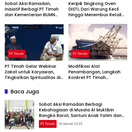
Sobat Aksi Ramadan,
Keripik Singkong Oven
Inisiatif Berbagi PT Timah
DISTI, Dari Warung Kecil
dan Kementerian BUMN
hingga Menembus Retail
Menebar Manfaat
Modern Berkat Dukungan
PT Timah
PT Timah
PT Timah
PT Timah Gelar Webinar
Modifikasi Alat
Zakat untuk Karyawan,
Penambangan, Langkah
Tingkatkan Spiritualitas di
Konkret PT Timah
Bulan Ramadan
Tingkatkan Safety
Baca Juga
Sobat Aksi Ramadan Berbagi
Kebahagiaan di Musala Al Muktibin
Bangka Barat, Santuni Anak Yatim dan
Piatu
PT Timah
16 Maret 2025