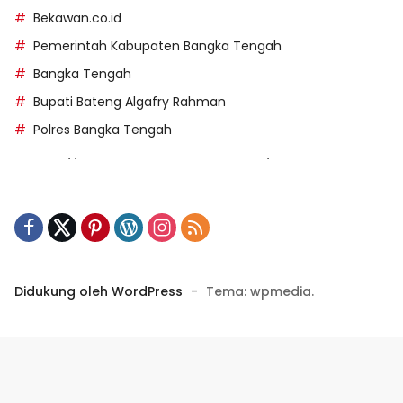
Bekawan.co.id
Pemerintah Kabupaten Bangka Tengah
Bangka Tengah
Bupati Bateng Algafry Rahman
Polres Bangka Tengah
https://perpusip.pamekasankab.go.id/
https://pelra.maritim.go.id/
https://kecsitim.sitarokab.go.id/
https://destinasi.sitarokab.go.id/
https://www.bdslot88vpn.com/
Didukung oleh WordPress
-
Tema: wpmedia.
https://ukpbj.natunakab.go.id/
https://penangbar.org/
panengg
https://panengg.me/
https://beras11.club/
https://panengg.pro/