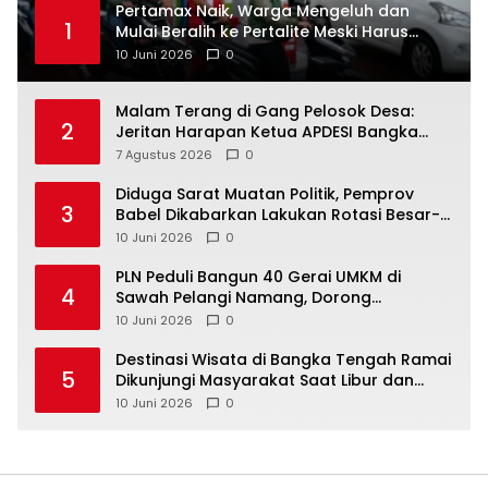
‎Pertamax Naik, Warga Mengeluh dan
1
Mulai Beralih ke Pertalite Meski Harus
10 Juni 2026
0
Malam Terang di Gang Pelosok Desa:
2
Jeritan Harapan Ketua APDESI Bangka
Tengah untuk PLN Babel
7 Agustus 2026
0
‎Diduga Sarat Muatan Politik, Pemprov
3
Babel Dikabarkan Lakukan Rotasi Besar-
10 Juni 2026
0
‎PLN Peduli Bangun 40 Gerai UMKM di
4
Sawah Pelangi Namang, Dorong
10 Juni 2026
0
‎Destinasi Wisata di Bangka Tengah Ramai
5
Dikunjungi Masyarakat Saat Libur dan
Akhir Pekan
10 Juni 2026
0