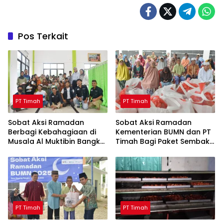
Pos Terkait
PT Timah
PT Timah
Sobat Aksi Ramadan
Sobat Aksi Ramadan
Berbagi Kebahagiaan di
Kementerian BUMN dan PT
Musala Al Muktibin Bangka
Timah Bagi Paket Sembako
Barat, Santuni Anak Yatim
ke Masyarakat Bangka
dan Piatu
Barat
PT Timah
PT Timah