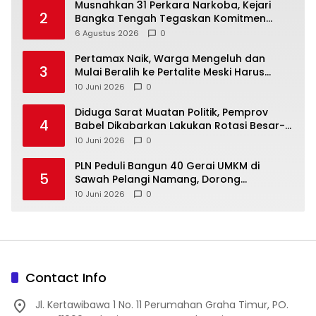
Musnahkan 31 Perkara Narkoba, Kejari
2
Bangka Tengah Tegaskan Komitmen
Berantas Kejahatan Hingga Tuntas
6 Agustus 2026
0
‎Pertamax Naik, Warga Mengeluh dan
3
Mulai Beralih ke Pertalite Meski Harus
10 Juni 2026
0
‎Diduga Sarat Muatan Politik, Pemprov
4
Babel Dikabarkan Lakukan Rotasi Besar-
10 Juni 2026
0
‎PLN Peduli Bangun 40 Gerai UMKM di
5
Sawah Pelangi Namang, Dorong
10 Juni 2026
0
Contact Info
Jl. Kertawibawa 1 No. 11 Perumahan Graha Timur, PO.