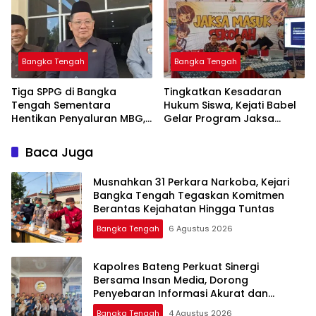
Bangka Tengah
Bangka Tengah
‎Tiga SPPG di Bangka
Tingkatkan Kesadaran
Tengah Sementara
Hukum Siswa, Kejati Babel
Hentikan Penyaluran MBG,
Gelar Program Jaksa
Masuk Sekolah di SMAN 1
Namang
Baca Juga
Musnahkan 31 Perkara Narkoba, Kejari
Bangka Tengah Tegaskan Komitmen
Berantas Kejahatan Hingga Tuntas
Bangka Tengah
6 Agustus 2026
‎Kapolres Bateng Perkuat Sinergi
Bersama Insan Media, Dorong
Penyebaran Informasi Akurat dan
Layanan Polri 110
Bangka Tengah
4 Agustus 2026