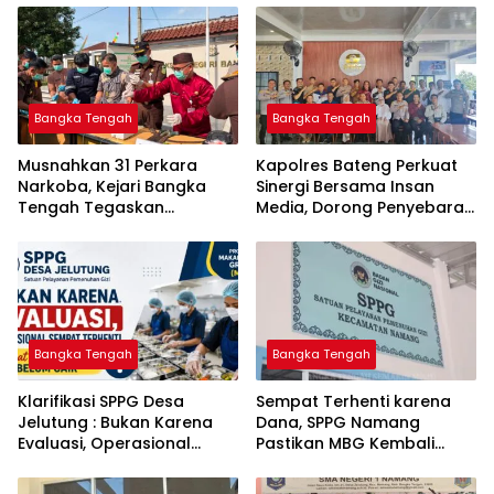
Bangka Tengah
Bangka Tengah
Musnahkan 31 Perkara
‎Kapolres Bateng Perkuat
Narkoba, Kejari Bangka
Sinergi Bersama Insan
Tengah Tegaskan
Media, Dorong Penyebaran
Komitmen Berantas
Informasi Akurat dan
Kejahatan Hingga Tuntas
Layanan Polri 110
Bangka Tengah
Bangka Tengah
‎Klarifikasi SPPG Desa
‎Sempat Terhenti karena
Jelutung : Bukan Karena
Dana, SPPG Namang
Evaluasi, Operasional
Pastikan MBG Kembali
Sempat Terhenti Akibat
Disalurkan Mulai Senin
Dana Banper Belum Cair