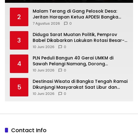
Malam Terang di Gang Pelosok Desa:
2
Jeritan Harapan Ketua APDESI Bangka
Tengah untuk PLN Babel
7 Agustus 2026
0
‎Diduga Sarat Muatan Politik, Pemprov
3
Babel Dikabarkan Lakukan Rotasi Besar-
10 Juni 2026
0
‎PLN Peduli Bangun 40 Gerai UMKM di
4
Sawah Pelangi Namang, Dorong
10 Juni 2026
0
‎Destinasi Wisata di Bangka Tengah Ramai
5
Dikunjungi Masyarakat Saat Libur dan
Akhir Pekan
10 Juni 2026
0
Contact Info