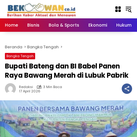
Langsung
ke
konten
Home
Bisnis
Bola & Sports
Ekonomi
Hukum & 
Beranda
Bangka Tengah
Bangka Tengah
‎Bupati Bateng dan BI Babel Panen
Raya Bawang Merah di Lubuk Pabrik
Redaksi
3 Min Baca
17 April 2026