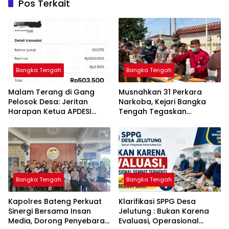
Pos Terkait
Bangka Tengah
Bangka Tengah
Malam Terang di Gang
Musnahkan 31 Perkara
Pelosok Desa: Jeritan
Narkoba, Kejari Bangka
Harapan Ketua APDESI
Tengah Tegaskan
Bangka Tengah untuk PLN
Komitmen Berantas
Babel
Kejahatan Hingga Tuntas
Bangka Tengah
Bangka Tengah
‎Kapolres Bateng Perkuat
‎Klarifikasi SPPG Desa
Sinergi Bersama Insan
Jelutung : Bukan Karena
Media, Dorong Penyebaran
Evaluasi, Operasional