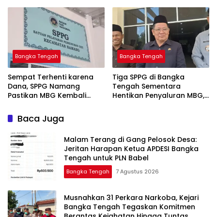
Informasi Akurat dan
Sempat Terhenti Akibat
Layanan Polri 110
Dana Banper Belum Cair
Bangka Tengah
Bangka Tengah
‎Sempat Terhenti karena
‎Tiga SPPG di Bangka
Dana, SPPG Namang
Tengah Sementara
Pastikan MBG Kembali
Hentikan Penyaluran MBG,
Disalurkan Mulai Senin
Baca Juga
Malam Terang di Gang Pelosok Desa:
Jeritan Harapan Ketua APDESI Bangka
Tengah untuk PLN Babel
Bangka Tengah
7 Agustus 2026
Musnahkan 31 Perkara Narkoba, Kejari
Bangka Tengah Tegaskan Komitmen
Berantas Kejahatan Hingga Tuntas