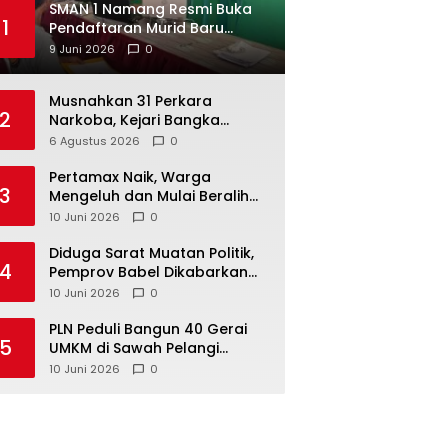
SMAN 1 Namang Resmi Buka
1
Pendaftaran Murid Baru
2026/2027
9 Juni 2026
0
Musnahkan 31 Perkara
2
Narkoba, Kejari Bangka
Tengah Tegaskan Komitmen
6 Agustus 2026
0
Berantas Kejahatan Hingga
Tuntas
‎Pertamax Naik, Warga
3
Mengeluh dan Mulai Beralih
ke Pertalite Meski Harus Antre
10 Juni 2026
0
‎Diduga Sarat Muatan Politik,
4
Pemprov Babel Dikabarkan
Lakukan Rotasi Besar-
10 Juni 2026
0
besaran ASN hingga PPPK
‎PLN Peduli Bangun 40 Gerai
5
UMKM di Sawah Pelangi
Namang, Dorong
10 Juni 2026
0