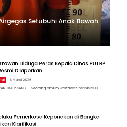
Airgegas Setubuhi Anak Bawah
tawan Diduga Peras Kepala Dinas PUTRP
 Resmi Dilaporkan
nal
16 Maret 2026
PANGKALPINANG — Seorang oknum wartawan berinisial IB…
elaku Pemerkosa Keponakan di Bangka
kan Klarifikasi ‎