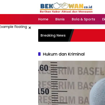
Langsung
ke
konten
Home
Bisnis
Bola & Sports
E
×
Breaking News
Hukum dan Kriminal