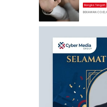
Bangka Tengah
‎BEKAWAN.CO.ID,