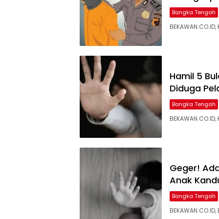
Bangka Tengah
BEKAWAN.CO.ID, 
‎Hamil 5 B
Diduga Pe
Bangka Tengah
‎BEKAWAN.CO.ID,
‎Geger! Ad
Anak Kand
Bangka Tengah
BEKAWAN.CO.ID, 