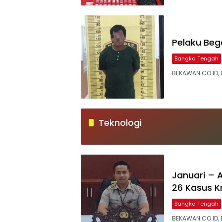
‎Pelaku Be
Bangka Tengah
‎BEKAWAN.CO.ID, 
Teknologi
Januari – A
26 Kasus Kr
Bangka Tengah
BEKAWAN.CO.ID,