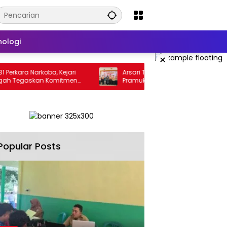
nologi
×
 Kejari
Arsari Tambang Dukung Kontingen
mitmen
Pramuka Babel ke Jamnas XII, Kwarda:
untas
Sinergi Cetak Generasi Berkarakter
Popular Posts