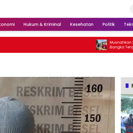
konomi
Hukum & Kriminal
Kesehatan
Politik
Tek
Musnahkan 31 Perkara Narkoba,
Bangka Tengah Tegaskan Ko
Berantas Kejahatan Hingga T