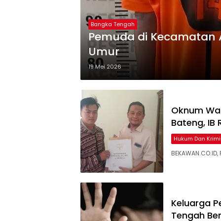
Bangka Tengah
Pemuda di Kecamatan 
19 Mei 2026
Oknum War
Bateng, IB
Hukum Dan Krimi
BEKAWAN.CO.ID, 
Keluarga P
Tengah Beri