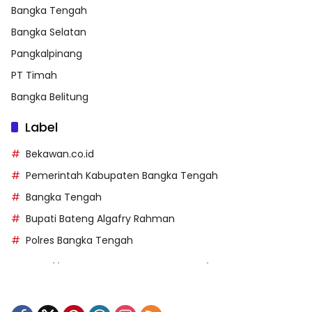
Bangka Tengah
Bangka Selatan
Pangkalpinang
PT Timah
Bangka Belitung
Label
Bekawan.co.id
Pemerintah Kabupaten Bangka Tengah
Bangka Tengah
Bupati Bateng Algafry Rahman
Polres Bangka Tengah
https://perpusip.pamekasankab.go.id/
https://pelra.maritim.go.id/
https://kecsitim.sitarokab.go.id/