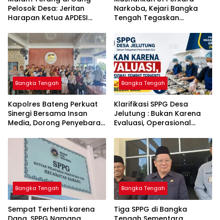
Pelosok Desa: Jeritan
Narkoba, Kejari Bangka
Harapan Ketua APDESI
Tengah Tegaskan
Bangka Tengah untuk PLN
Komitmen Berantas
Babel
Kejahatan Hingga Tuntas
Bangka Tengah
Bangka Tengah
‎Kapolres Bateng Perkuat
‎Klarifikasi SPPG Desa
Sinergi Bersama Insan
Jelutung : Bukan Karena
Media, Dorong Penyebaran
Evaluasi, Operasional
Informasi Akurat dan
Sempat Terhenti Akibat
Layanan Polri 110
Dana Banper Belum Cair
Bangka Tengah
Bangka Tengah
‎Sempat Terhenti karena
‎Tiga SPPG di Bangka
Dana, SPPG Namang
Tengah Sementara