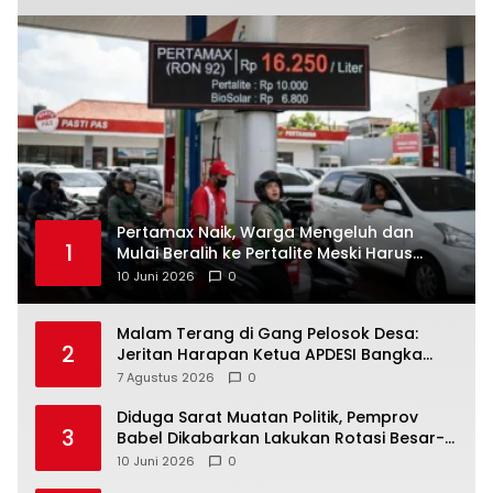
‎Pertamax Naik, Warga Mengeluh dan
1
Mulai Beralih ke Pertalite Meski Harus
10 Juni 2026
0
Malam Terang di Gang Pelosok Desa:
2
Jeritan Harapan Ketua APDESI Bangka
Tengah untuk PLN Babel
7 Agustus 2026
0
‎Diduga Sarat Muatan Politik, Pemprov
3
Babel Dikabarkan Lakukan Rotasi Besar-
10 Juni 2026
0