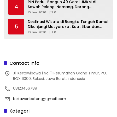
‎PLN Peduli Bangun 40 Gerai UMKM di
4
Sawah Pelangi Namang, Dorong
10 Juni 2026
0
‎Destinasi Wisata di Bangka Tengah Ramai
5
Dikunjungi Masyarakat Saat Libur dan
Akhir Pekan
10 Juni 2026
0
Contact Info
Jl. Kertawibawa 1 No. 11 Perumahan Graha Timur, PO.
BOX 11000, Bekasi, Jawa Barat, Indonesia
08123456789
bekawanbateng@gmail.com
Kategori