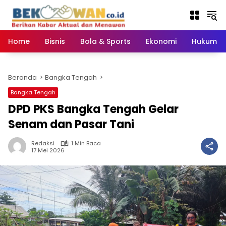
Langsung
ke
konten
Home
Bisnis
Bola & Sports
Ekonomi
Hukum & 
Beranda
Bangka Tengah
Bangka Tengah
DPD PKS Bangka Tengah Gelar
Senam dan Pasar Tani
Redaksi
1 Min Baca
17 Mei 2026