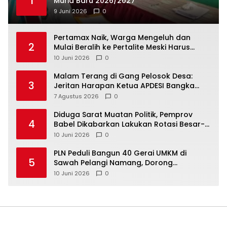
1
Murid Baru 2026/2027
9 Juni 2026
0
‎Pertamax Naik, Warga Mengeluh dan
2
Mulai Beralih ke Pertalite Meski Harus
10 Juni 2026
0
Malam Terang di Gang Pelosok Desa:
3
Jeritan Harapan Ketua APDESI Bangka
Tengah untuk PLN Babel
7 Agustus 2026
0
‎Diduga Sarat Muatan Politik, Pemprov
4
Babel Dikabarkan Lakukan Rotasi Besar-
10 Juni 2026
0
‎PLN Peduli Bangun 40 Gerai UMKM di
5
Sawah Pelangi Namang, Dorong
10 Juni 2026
0