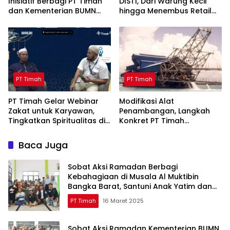
Inisiatif Berbagi PT Timah
DISTI, Dari Warung Kecil
dan Kementerian BUMN
hingga Menembus Retail
Menebar Manfaat
Modern Berkat Dukungan
PT Timah
PT Timah
PT Timah
PT Timah Gelar Webinar
Modifikasi Alat
Zakat untuk Karyawan,
Penambangan, Langkah
Tingkatkan Spiritualitas di
Konkret PT Timah
Bulan Ramadan
Tingkatkan Safety
Baca Juga
Sobat Aksi Ramadan Berbagi
Kebahagiaan di Musala Al Muktibin
Bangka Barat, Santuni Anak Yatim dan
Piatu
PT Timah
16 Maret 2025
Sobat Aksi Ramadan Kementerian BUMN