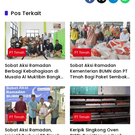
Pos Terkait
PT Timah
PT Timah
Sobat Aksi Ramadan
Sobat Aksi Ramadan
Berbagi Kebahagiaan di
Kementerian BUMN dan PT
Musala Al Muktibin Bangka
Timah Bagi Paket Sembako
Barat, Santuni Anak Yatim
ke Masyarakat Bangka
dan Piatu
Barat
PT Timah
PT Timah
Sobat Aksi Ramadan,
Keripik Singkong Oven