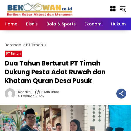
Langsung
ke
konten
Home
Bisnis
Bola & Sports
Ekonomi
Hukum & 
Beranda
PT Timah
PT Timah
Dua Tahun Berturut PT Timah
Dukung Pesta Adat Ruwah dan
Khatam Quran Desa Pusuk
Redaksi
2 Min Baca
5 Februari 2025