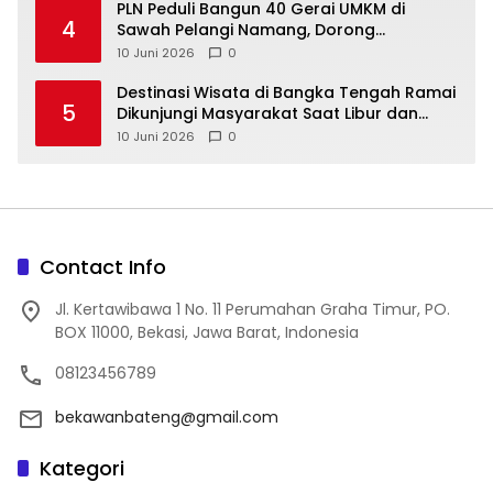
‎PLN Peduli Bangun 40 Gerai UMKM di
4
Sawah Pelangi Namang, Dorong
10 Juni 2026
0
‎Destinasi Wisata di Bangka Tengah Ramai
5
Dikunjungi Masyarakat Saat Libur dan
Akhir Pekan
10 Juni 2026
0
Contact Info
Jl. Kertawibawa 1 No. 11 Perumahan Graha Timur, PO.
BOX 11000, Bekasi, Jawa Barat, Indonesia
08123456789
bekawanbateng@gmail.com
Kategori