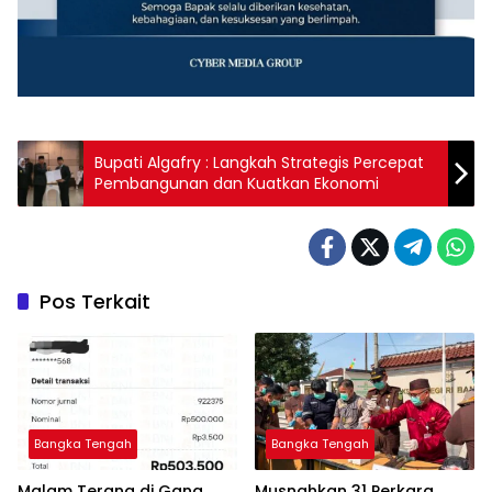
‎Bupati Algafry : Langkah Strategis Percepat
Pos Terkait
Bangka Tengah
Bangka Tengah
Malam Terang di Gang
Musnahkan 31 Perkara