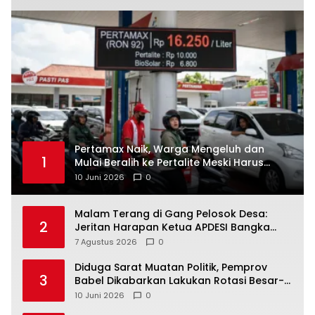
‎Pertamax Naik, Warga Mengeluh dan
1
Mulai Beralih ke Pertalite Meski Harus
10 Juni 2026
0
Malam Terang di Gang Pelosok Desa:
2
Jeritan Harapan Ketua APDESI Bangka
Tengah untuk PLN Babel
7 Agustus 2026
0
‎Diduga Sarat Muatan Politik, Pemprov
3
Babel Dikabarkan Lakukan Rotasi Besar-
10 Juni 2026
0