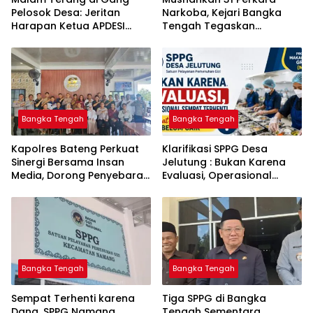
Pelosok Desa: Jeritan
Narkoba, Kejari Bangka
Harapan Ketua APDESI
Tengah Tegaskan
Bangka Tengah untuk PLN
Komitmen Berantas
Babel
Kejahatan Hingga Tuntas
Bangka Tengah
Bangka Tengah
‎Kapolres Bateng Perkuat
‎Klarifikasi SPPG Desa
Sinergi Bersama Insan
Jelutung : Bukan Karena
Media, Dorong Penyebaran
Evaluasi, Operasional
Informasi Akurat dan
Sempat Terhenti Akibat
Layanan Polri 110
Dana Banper Belum Cair
Bangka Tengah
Bangka Tengah
‎Sempat Terhenti karena
‎Tiga SPPG di Bangka
Dana, SPPG Namang
Tengah Sementara