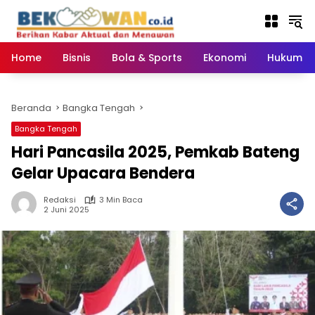
Langsung
ke
konten
Home
Bisnis
Bola & Sports
Ekonomi
Hukum & 
Beranda
Bangka Tengah
Bangka Tengah
‎Hari Pancasila 2025, Pemkab Bateng
Gelar Upacara Bendera ‎
Redaksi
3 Min Baca
2 Juni 2025