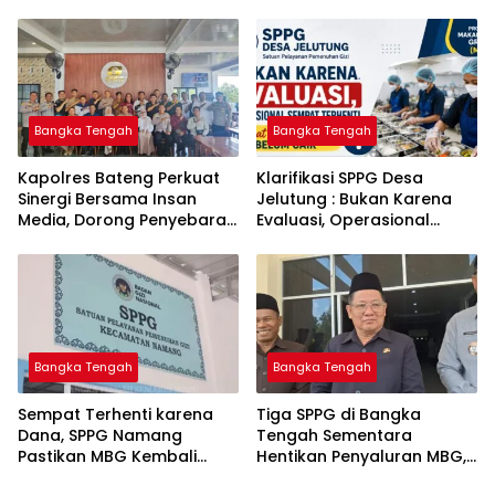
Bangka Tengah untuk PLN
Komitmen Berantas
Babel
Kejahatan Hingga Tuntas
Bangka Tengah
Bangka Tengah
‎Kapolres Bateng Perkuat
‎Klarifikasi SPPG Desa
Sinergi Bersama Insan
Jelutung : Bukan Karena
Media, Dorong Penyebaran
Evaluasi, Operasional
Informasi Akurat dan
Sempat Terhenti Akibat
Layanan Polri 110
Dana Banper Belum Cair
Bangka Tengah
Bangka Tengah
‎Sempat Terhenti karena
‎Tiga SPPG di Bangka
Dana, SPPG Namang
Tengah Sementara
Pastikan MBG Kembali
Hentikan Penyaluran MBG,
Disalurkan Mulai Senin