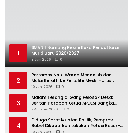
SMAN 1 Namang Resmi Buka Pendaftaran
1
Murid Baru 2026/2027
9 Juni 2026
0
‎Pertamax Naik, Warga Mengeluh dan
2
Mulai Beralih ke Pertalite Meski Harus
10 Juni 2026
0
Malam Terang di Gang Pelosok Desa:
3
Jeritan Harapan Ketua APDESI Bangka
Tengah untuk PLN Babel
7 Agustus 2026
0
‎Diduga Sarat Muatan Politik, Pemprov
4
Babel Dikabarkan Lakukan Rotasi Besar-
10 Juni 2026
0