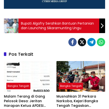
‎Bupati Algafry Serahkan Bantuan Pertanian
Pos Terkait
Bangka Tengah
Bangka Tengah
Malam Terang di Gang
Musnahkan 31 Perkara
Pelosok Desa: Jeritan
Narkoba, Kejari Bangka
Harapan Ketua APDESI
Tengah Tegaskan