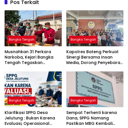
Pos Terkait
Bangka Tengah
Bangka Tengah
Musnahkan 31 Perkara
‎Kapolres Bateng Perkuat
Narkoba, Kejari Bangka
Sinergi Bersama Insan
Tengah Tegaskan
Media, Dorong Penyebaran
Komitmen Berantas
Informasi Akurat dan
Kejahatan Hingga Tuntas
Layanan Polri 110
Bangka Tengah
Bangka Tengah
‎Klarifikasi SPPG Desa
‎Sempat Terhenti karena
Jelutung : Bukan Karena
Dana, SPPG Namang
Evaluasi, Operasional
Pastikan MBG Kembali