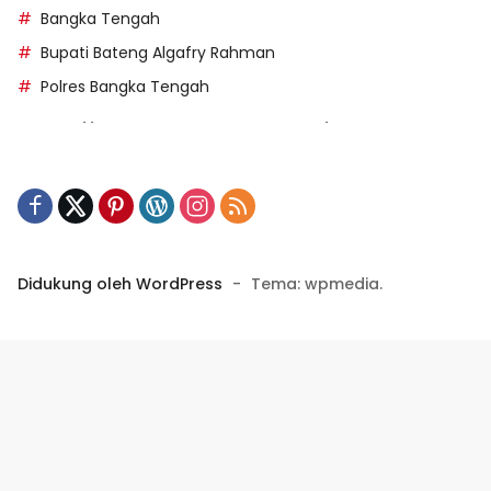
Bangka Tengah
Bupati Bateng Algafry Rahman
Polres Bangka Tengah
https://perpusip.pamekasankab.go.id/
https://pelra.maritim.go.id/
https://kecsitim.sitarokab.go.id/
https://destinasi.sitarokab.go.id/
https://www.bdslot88vpn.com/
Didukung oleh WordPress
-
Tema: wpmedia.
https://ukpbj.natunakab.go.id/
https://penangbar.org/
panengg
https://panengg.me/
https://beras11.club/
https://panengg.pro/
https://panengg.live/
https://panengg.biz/