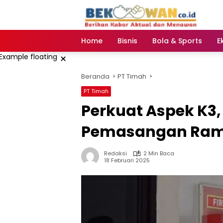
Langsung
ke
konten
Home
Bisnis
Bola & Sports
E
×
Beranda
PT Timah
PT Timah
Perkuat Aspek K3,
Pemasangan Ram
Redaksi
2 Min Baca
18 Februari 2025