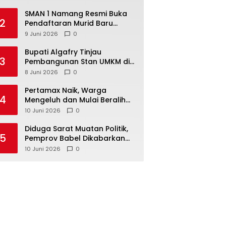
SMAN 1 Namang Resmi Buka
2
Pendaftaran Murid Baru
2026/2027
9 Juni 2026
0
‎Bupati Algafry Tinjau
3
Pembangunan Stan UMKM di
Pelangi Sawah Namang,
8 Juni 2026
0
Dorong Wisata dan Ekonomi
Lokal Kian Tertata
‎Pertamax Naik, Warga
4
Mengeluh dan Mulai Beralih
ke Pertalite Meski Harus Antre
10 Juni 2026
0
‎Diduga Sarat Muatan Politik,
5
Pemprov Babel Dikabarkan
Lakukan Rotasi Besar-
10 Juni 2026
0
besaran ASN hingga PPPK