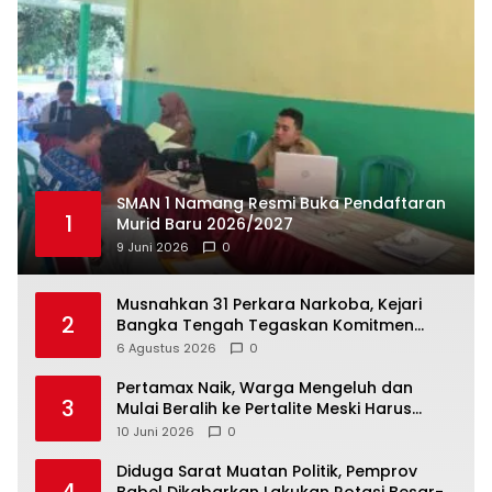
SMAN 1 Namang Resmi Buka Pendaftaran
1
Murid Baru 2026/2027
9 Juni 2026
0
Musnahkan 31 Perkara Narkoba, Kejari
2
Bangka Tengah Tegaskan Komitmen
Berantas Kejahatan Hingga Tuntas
6 Agustus 2026
0
‎Pertamax Naik, Warga Mengeluh dan
3
Mulai Beralih ke Pertalite Meski Harus
10 Juni 2026
0
‎Diduga Sarat Muatan Politik, Pemprov