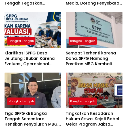
Tengah Tegaskan
Media, Dorong Penyebaran
Komitmen Berantas
Informasi Akurat dan
Kejahatan Hingga Tuntas
Layanan Polri 110
Bangka Tengah
Bangka Tengah
‎Klarifikasi SPPG Desa
‎Sempat Terhenti karena
Jelutung : Bukan Karena
Dana, SPPG Namang
Evaluasi, Operasional
Pastikan MBG Kembali
Sempat Terhenti Akibat
Disalurkan Mulai Senin
Dana Banper Belum Cair
Bangka Tengah
Bangka Tengah
‎Tiga SPPG di Bangka
Tingkatkan Kesadaran
Tengah Sementara
Hukum Siswa, Kejati Babel
Hentikan Penyaluran MBG,
Gelar Program Jaksa