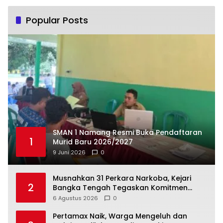
Popular Posts
SMAN 1 Namang Resmi Buka Pendaftaran
1
Murid Baru 2026/2027
9 Juni 2026
0
Musnahkan 31 Perkara Narkoba, Kejari
2
Bangka Tengah Tegaskan Komitmen
Berantas Kejahatan Hingga Tuntas
6 Agustus 2026
0
‎Pertamax Naik, Warga Mengeluh dan