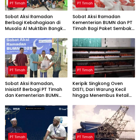
PT Timah
PT Timah
Sobat Aksi Ramadan
Sobat Aksi Ramadan
Berbagi Kebahagiaan di
Kementerian BUMN dan PT
Musala Al Muktibin Bangka
Timah Bagi Paket Sembako
Barat, Santuni Anak Yatim
ke Masyarakat Bangka
dan Piatu
Barat
PT Timah
PT Timah
Sobat Aksi Ramadan,
Keripik Singkong Oven
Inisiatif Berbagi PT Timah
DISTI, Dari Warung Kecil
dan Kementerian BUMN
hingga Menembus Retail
Menebar Manfaat
Modern Berkat Dukungan
PT Timah
PT Timah
PT Timah