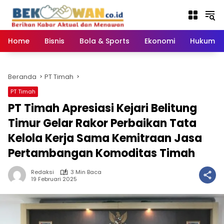
Langsung
ke
konten
Home
Bisnis
Bola & Sports
Ekonomi
Hukum & 
Beranda
PT Timah
PT Timah
PT Timah Apresiasi Kejari Belitung
Timur Gelar Rakor Perbaikan Tata
Kelola Kerja Sama Kemitraan Jasa
Pertambangan Komoditas Timah
Redaksi
3 Min Baca
19 Februari 2025