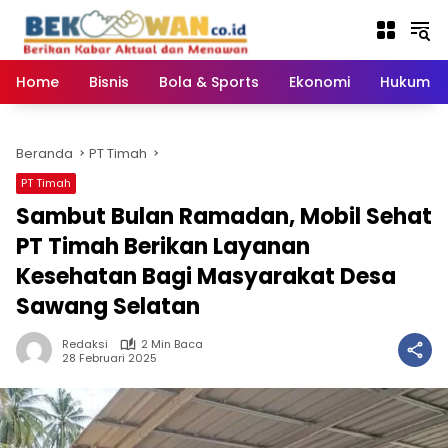
Langsung
ke
konten
Home
Bisnis
Bola & Sports
Ekonomi
Hukum & 
Beranda
PT Timah
PT Timah
Sambut Bulan Ramadan, Mobil Sehat
PT Timah Berikan Layanan
Kesehatan Bagi Masyarakat Desa
Sawang Selatan
Redaksi
2 Min Baca
28 Februari 2025