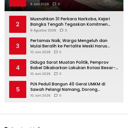
9 Juni 2026
0
Musnahkan 31 Perkara Narkoba, Kejari
2
Bangka Tengah Tegaskan Komitmen
Berantas Kejahatan Hingga Tuntas
6 Agustus 2026
0
‎Pertamax Naik, Warga Mengeluh dan
3
Mulai Beralih ke Pertalite Meski Harus
10 Juni 2026
0
‎Diduga Sarat Muatan Politik, Pemprov
4
Babel Dikabarkan Lakukan Rotasi Besar-
10 Juni 2026
0
‎PLN Peduli Bangun 40 Gerai UMKM di
5
Sawah Pelangi Namang, Dorong
10 Juni 2026
0