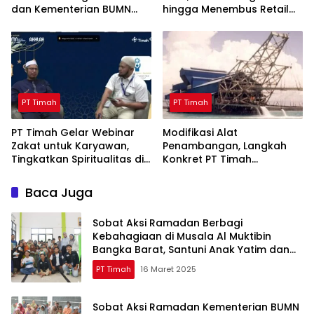
dan Kementerian BUMN
hingga Menembus Retail
Menebar Manfaat
Modern Berkat Dukungan
PT Timah
PT Timah
PT Timah
PT Timah Gelar Webinar
Modifikasi Alat
Zakat untuk Karyawan,
Penambangan, Langkah
Tingkatkan Spiritualitas di
Konkret PT Timah
Bulan Ramadan
Tingkatkan Safety
Baca Juga
Sobat Aksi Ramadan Berbagi
Kebahagiaan di Musala Al Muktibin
Bangka Barat, Santuni Anak Yatim dan
Piatu
PT Timah
16 Maret 2025
Sobat Aksi Ramadan Kementerian BUMN