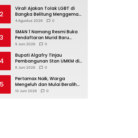
Viral! Ajakan Tolak LGBT di
2
Bangka Belitung Menggema
di Media Sosial
4 Agustus 2026
0
SMAN 1 Namang Resmi Buka
3
Pendaftaran Murid Baru
2026/2027
9 Juni 2026
0
‎Bupati Algafry Tinjau
4
Pembangunan Stan UMKM di
Pelangi Sawah Namang,
8 Juni 2026
0
Dorong Wisata dan Ekonomi
Lokal Kian Tertata
‎Pertamax Naik, Warga
5
Mengeluh dan Mulai Beralih
ke Pertalite Meski Harus Antre
10 Juni 2026
0