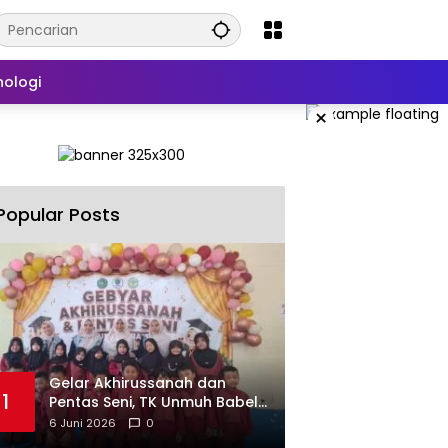
nologi
×
Popular Posts
‎Gelar Akhirussanah dan
1
Pentas Seni, TK Unmuh Babel
Dinilai Berhasil Bangun
6 Juni 2026
0