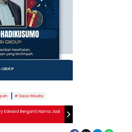
mpah
Desa Wisata
y Edward Berganti Nama Jadi