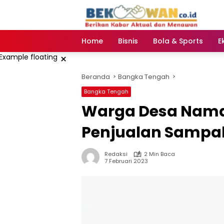
Langsung
ke
konten
Home
Bisnis
Bola & Sports
E
×
Beranda
Bangka Tengah
Bangka Tengah
Warga Desa Naman
Penjualan Sampa
Redaksi
2 Min Baca
7 Februari 2023