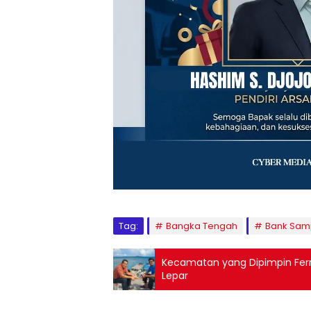
Tag:
Bangka Tengah
Bank Sa
Kecamatan yang Dipimpin Ferr
Lepar