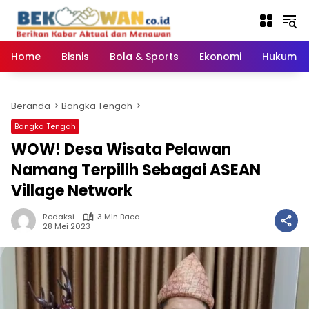
Langsung
ke
konten
Home
Bisnis
Bola & Sports
Ekonomi
Hukum & 
Beranda
Bangka Tengah
Bangka Tengah
WOW! Desa Wisata Pelawan
Namang Terpilih Sebagai ASEAN
Village Network
Redaksi
3 Min Baca
28 Mei 2023