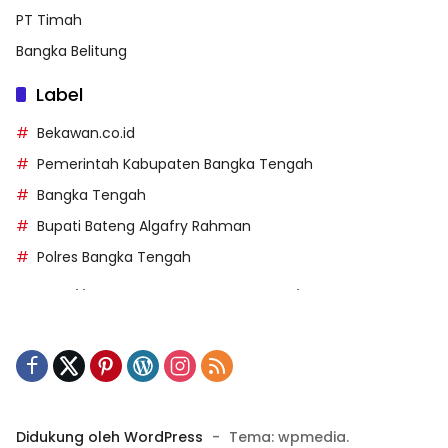
PT Timah
Bangka Belitung
Label
Bekawan.co.id
Pemerintah Kabupaten Bangka Tengah
Bangka Tengah
Bupati Bateng Algafry Rahman
Polres Bangka Tengah
https://perpusip.pamekasankab.go.id/
https://pelra.maritim.go.id/
https://kecsitim.sitarokab.go.id/
https://destinasi.sitarokab.go.id/
https://www.bdslot88vpn.com/
Didukung oleh WordPress
-
Tema: wpmedia.