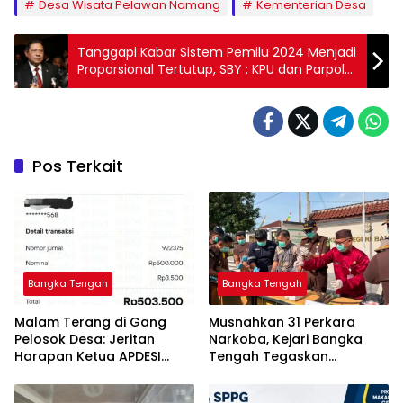
Desa Wisata Pelawan Namang
Kementerian Desa
Tanggapi Kabar Sistem Pemilu 2024 Menjadi
Proporsional Tertutup, SBY : KPU dan Parpol
akan Alami Krisis
Pos Terkait
Bangka Tengah
Bangka Tengah
Malam Terang di Gang
Musnahkan 31 Perkara
Pelosok Desa: Jeritan
Narkoba, Kejari Bangka
Harapan Ketua APDESI
Tengah Tegaskan
Bangka Tengah untuk PLN
Komitmen Berantas
Babel
Kejahatan Hingga Tuntas