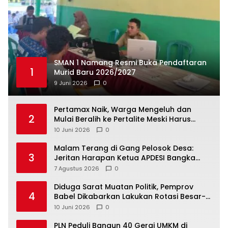
SMAN 1 Namang Resmi Buka Pendaftaran
1
Murid Baru 2026/2027
9 Juni 2026
0
‎Pertamax Naik, Warga Mengeluh dan
2
Mulai Beralih ke Pertalite Meski Harus
10 Juni 2026
0
Malam Terang di Gang Pelosok Desa:
3
Jeritan Harapan Ketua APDESI Bangka
Tengah untuk PLN Babel
7 Agustus 2026
0
‎Diduga Sarat Muatan Politik, Pemprov
4
Babel Dikabarkan Lakukan Rotasi Besar-
10 Juni 2026
0
‎PLN Peduli Bangun 40 Gerai UMKM di