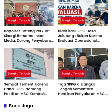
Bangka Tengah
Bangka Tengah
‎Kapolres Bateng Perkuat
‎Klarifikasi SPPG Desa
Sinergi Bersama Insan
Jelutung : Bukan Karena
Media, Dorong Penyebaran
Evaluasi, Operasional
Informasi Akurat dan
Sempat Terhenti Akibat
Layanan Polri 110
Dana Banper Belum Cair
Bangka Tengah
Bangka Tengah
‎Sempat Terhenti karena
‎Tiga SPPG di Bangka
Dana, SPPG Namang
Tengah Sementara
Pastikan MBG Kembali
Hentikan Penyaluran MBG,
Disalurkan Mulai Senin
Baca Juga