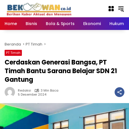
Langsung
ke
konten
Home
Bisnis
Bola & Sports
Ekonomi
Hukum & 
Beranda
PT Timah
PT Timah
Cerdaskan Generasi Bangsa, PT
Timah Bantu Sarana Belajar SDN 21
Gantung
Redaksi
3 Min Baca
5 Desember 2024