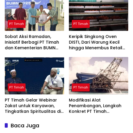
PT Timah
PT Timah
Sobat Aksi Ramadan,
Keripik Singkong Oven
Inisiatif Berbagi PT Timah
DISTI, Dari Warung Kecil
dan Kementerian BUMN
hingga Menembus Retail
Menebar Manfaat
Modern Berkat Dukungan
PT Timah
PT Timah
PT Timah
PT Timah Gelar Webinar
Modifikasi Alat
Zakat untuk Karyawan,
Penambangan, Langkah
Tingkatkan Spiritualitas di
Konkret PT Timah
Bulan Ramadan
Tingkatkan Safety
Baca Juga