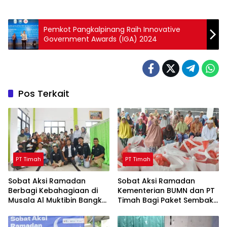
Pemkot Pangkalpinang Raih Innovative
Government Awards (IGA) 2024
Pos Terkait
PT Timah
PT Timah
Sobat Aksi Ramadan
Sobat Aksi Ramadan
Berbagi Kebahagiaan di
Kementerian BUMN dan PT
Musala Al Muktibin Bangka
Timah Bagi Paket Sembako
Barat, Santuni Anak Yatim
ke Masyarakat Bangka
dan Piatu
Barat