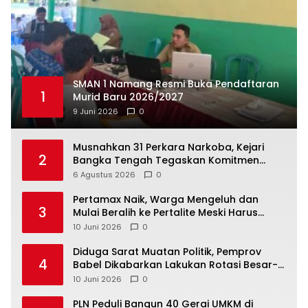
SMAN 1 Namang Resmi Buka Pendaftaran
1
Murid Baru 2026/2027
9 Juni 2026
0
Musnahkan 31 Perkara Narkoba, Kejari
2
Bangka Tengah Tegaskan Komitmen
Berantas Kejahatan Hingga Tuntas
6 Agustus 2026
0
‎Pertamax Naik, Warga Mengeluh dan
3
Mulai Beralih ke Pertalite Meski Harus
10 Juni 2026
0
‎Diduga Sarat Muatan Politik, Pemprov
4
Babel Dikabarkan Lakukan Rotasi Besar-
10 Juni 2026
0
‎PLN Peduli Bangun 40 Gerai UMKM di