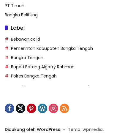
PT Timah
Bangka Belitung
Label
Bekawan.co.id
Pemerintah Kabupaten Bangka Tengah
Bangka Tengah
Bupati Bateng Algafry Rahman
Polres Bangka Tengah
https://perpusip.pamekasankab.go.id/
https://pelra.maritim.go.id/
https://kecsitim.sitarokab.go.id/
https://destinasi.sitarokab.go.id/
https://www.bdslot88vpn.com/
Didukung oleh WordPress
-
Tema: wpmedia.