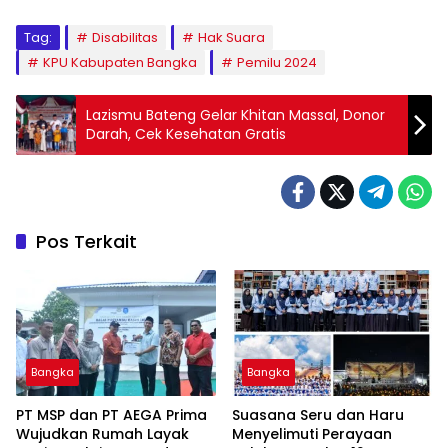
Tag:
Disabilitas
Hak Suara
KPU Kabupaten Bangka
Pemilu 2024
Lazismu Bateng Gelar Khitan Massal, Donor
Darah, Cek Kesehatan Gratis
Pos Terkait
Bangka
Bangka
‎PT MSP dan PT AEGA Prima
Suasana Seru dan Haru
Wujudkan Rumah Layak
Menyelimuti Perayaan