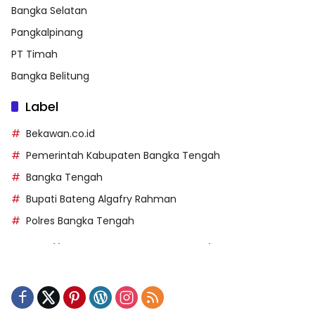
Bangka Selatan
Pangkalpinang
PT Timah
Bangka Belitung
Label
Bekawan.co.id
Pemerintah Kabupaten Bangka Tengah
Bangka Tengah
Bupati Bateng Algafry Rahman
Polres Bangka Tengah
https://perpusip.pamekasankab.go.id/
https://pelra.maritim.go.id/
https://kecsitim.sitarokab.go.id/
https://destinasi.sitarokab.go.id/