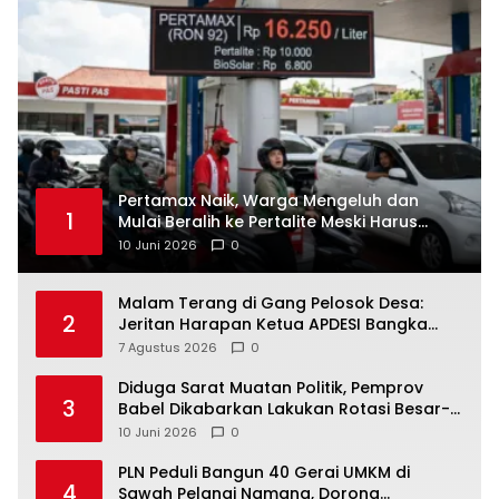
‎Pertamax Naik, Warga Mengeluh dan
1
Mulai Beralih ke Pertalite Meski Harus
10 Juni 2026
0
Malam Terang di Gang Pelosok Desa:
2
Jeritan Harapan Ketua APDESI Bangka
Tengah untuk PLN Babel
7 Agustus 2026
0
‎Diduga Sarat Muatan Politik, Pemprov
3
Babel Dikabarkan Lakukan Rotasi Besar-
10 Juni 2026
0
‎PLN Peduli Bangun 40 Gerai UMKM di
4
Sawah Pelangi Namang, Dorong