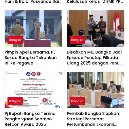
Huni & Balai Posyandu Baru
Kelulusan Kelas 12 SMK YPN
untuk Warga Jelitik
Belinyu
Sungailiat
Bangka
Bangka
Pimpin Apel Bersama, PJ
Disahkan MK, Bangka Jadi
Sekda Bangka Tekankan
Episode Penutup Pilkada
Ini ke Pegawai
Ulang 2025 dengan Penuh
Apresiasi
Bangka
Bangka
Pj Bupati Bangka Terima
Pemkab Bangka Siapkan
Penghargaan Seameo
Strategi Percepat
Refcon Award 2025
Pertumbuhan Ekonomi