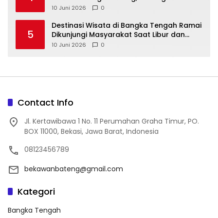
10 Juni 2026
0
‎Destinasi Wisata di Bangka Tengah Ramai
5
Dikunjungi Masyarakat Saat Libur dan
Akhir Pekan
10 Juni 2026
0
Contact Info
Jl. Kertawibawa 1 No. 11 Perumahan Graha Timur, PO.
BOX 11000, Bekasi, Jawa Barat, Indonesia
08123456789
bekawanbateng@gmail.com
Kategori
Bangka Tengah