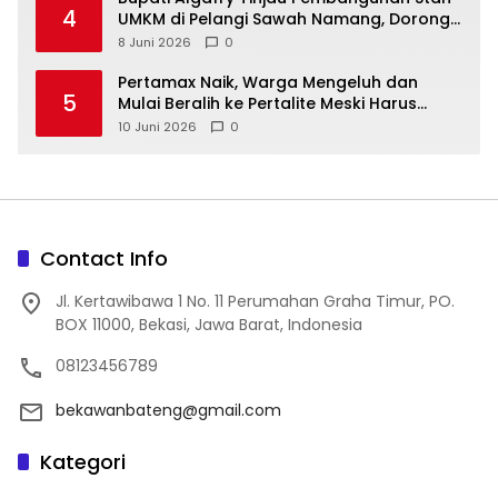
4
UMKM di Pelangi Sawah Namang, Dorong
Wisata dan Ekonomi Lokal Kian Tertata
8 Juni 2026
0
‎Pertamax Naik, Warga Mengeluh dan
5
Mulai Beralih ke Pertalite Meski Harus
10 Juni 2026
0
Contact Info
Jl. Kertawibawa 1 No. 11 Perumahan Graha Timur, PO.
BOX 11000, Bekasi, Jawa Barat, Indonesia
08123456789
bekawanbateng@gmail.com
Kategori