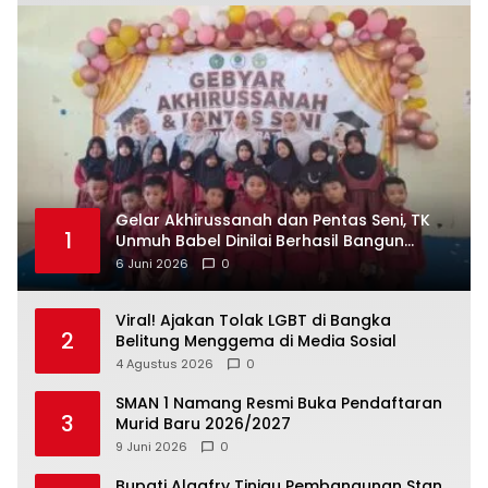
‎Gelar Akhirussanah dan Pentas Seni, TK
1
Unmuh Babel Dinilai Berhasil Bangun
6 Juni 2026
0
Viral! Ajakan Tolak LGBT di Bangka
2
Belitung Menggema di Media Sosial
4 Agustus 2026
0
SMAN 1 Namang Resmi Buka Pendaftaran
3
Murid Baru 2026/2027
9 Juni 2026
0
‎Bupati Algafry Tinjau Pembangunan Stan