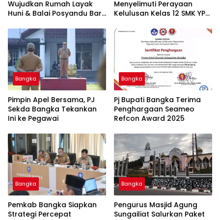
Wujudkan Rumah Layak
Menyelimuti Perayaan
Huni & Balai Posyandu Baru
Kelulusan Kelas 12 SMK YPN
untuk Warga Jelitik
Belinyu
Sungailiat
Bangka
Bangka
Pimpin Apel Bersama, PJ
Pj Bupati Bangka Terima
Sekda Bangka Tekankan
Penghargaan Seameo
Ini ke Pegawai
Refcon Award 2025
Bangka
Bangka
Pemkab Bangka Siapkan
Pengurus Masjid Agung
Strategi Percepat
Sungailiat Salurkan Paket