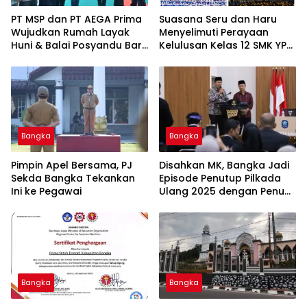
‎PT MSP dan PT AEGA Prima
Suasana Seru dan Haru
Wujudkan Rumah Layak
Menyelimuti Perayaan
Huni & Balai Posyandu Baru
Kelulusan Kelas 12 SMK YPN
untuk Warga Jelitik
Belinyu
Sungailiat
Bangka
Bangka
Pimpin Apel Bersama, PJ
Disahkan MK, Bangka Jadi
Sekda Bangka Tekankan
Episode Penutup Pilkada
Ini ke Pegawai
Ulang 2025 dengan Penuh
Apresiasi
Bangka
Bangka