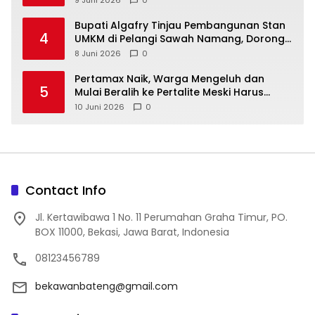
9 Juni 2026
0
‎Bupati Algafry Tinjau Pembangunan Stan
4
UMKM di Pelangi Sawah Namang, Dorong
Wisata dan Ekonomi Lokal Kian Tertata
8 Juni 2026
0
‎Pertamax Naik, Warga Mengeluh dan
5
Mulai Beralih ke Pertalite Meski Harus
10 Juni 2026
0
Contact Info
Jl. Kertawibawa 1 No. 11 Perumahan Graha Timur, PO.
BOX 11000, Bekasi, Jawa Barat, Indonesia
08123456789
bekawanbateng@gmail.com