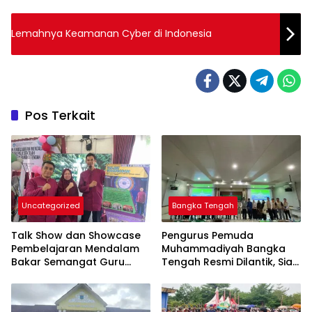
Lemahnya Keamanan Cyber di Indonesia
Pos Terkait
Uncategorized
Bangka Tengah
Talk Show dan Showcase
Pengurus Pemuda
Pembelajaran Mendalam
Muhammadiyah Bangka
Bakar Semangat Guru
Tengah Resmi Dilantik, Siap
Bangka Tengah untuk
Berkontribusi untuk
Inovasi di Kelas
Pembangunan Daerah