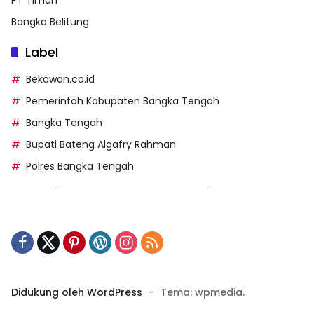
Bangka Belitung
Label
Bekawan.co.id
Pemerintah Kabupaten Bangka Tengah
Bangka Tengah
Bupati Bateng Algafry Rahman
Polres Bangka Tengah
https://perpusip.pamekasankab.go.id/
https://pelra.maritim.go.id/
https://kecsitim.sitarokab.go.id/
https://destinasi.sitarokab.go.id/
https://www.bdslot88vpn.com/
Didukung oleh WordPress
-
Tema: wpmedia.
https://ukpbj.natunakab.go.id/