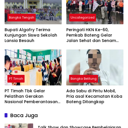
Bangka Tengah
Uncategorized
Bupati Algafry Terima
Peringati HKN Ke-60,
Kunjungan Siswa Sekolah
Pemkab Bateng Gelar
Lansia Besauh
Jalan Sehat dan Senam
Bahagia
PT Timah
Bangka Belitung
PT Timah Tbk Gelar
Ada Sabu di Pintu Mobil,
Pelatihan Gerakan
Pria asal Kecamatan Koba
Nasional Pemberantasan
Bateng Ditangkap
Buta Matematika
Terhadap 80 Guru di
Baca Juga
Beltim
Talk Show dan Showcase Pembelajaran