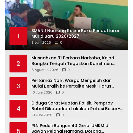
SMAN 1 Namang Resmi Buka Pendaftaran
1
Murid Baru 2026/2027
9 Juni 2026
0
Musnahkan 31 Perkara Narkoba, Kejari
2
Bangka Tengah Tegaskan Komitmen
Berantas Kejahatan Hingga Tuntas
6 Agustus 2026
0
‎Pertamax Naik, Warga Mengeluh dan
3
Mulai Beralih ke Pertalite Meski Harus
10 Juni 2026
0
‎Diduga Sarat Muatan Politik, Pemprov
4
Babel Dikabarkan Lakukan Rotasi Besar-
10 Juni 2026
0
‎PLN Peduli Bangun 40 Gerai UMKM di
5
Sawah Pelangi Namang, Dorong