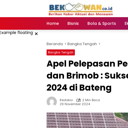
Langsung
ke
konten
Home
Bisnis
Bola & Sports
E
×
Beranda
Bangka Tengah
Bangka Tengah
Apel Pelepasan Pe
dan Brimob : Suk
2024 di Bateng
Redaksi
2 Min Baca
29 November 2024