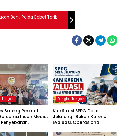
kan Beni, Polda Babel Tarik
a Tengah
Bangka Tengah
es Bateng Perkuat
‎Klarifikasi SPPG Desa
 Bersama Insan Media,
Jelutung : Bukan Karena
 Penyebaran
Evaluasi, Operasional
si Akurat dan
Sempat Terhenti Akibat
 Polri 110
Dana Banper Belum Cair