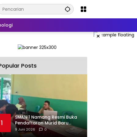
nologi
×
Popular Posts
SMAN 1 Namang Resmi Buka
1
Pendaftaran Murid Baru
2026/2027
9 Juni 2026
0