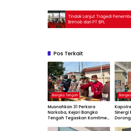
Tindak Lanjut Tragedi Penemba
Brimob dari PT BPL
Pos Terkait
Bangka Tengah
Bangk
Musnahkan 31 Perkara
‎Kapolr
Narkoba, Kejari Bangka
Sinergi
Tengah Tegaskan Komitmen
Dorong
Berantas Kejahatan Hingga
Informa
Tuntas
Layanan