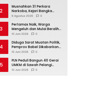
Musnahkan 31 Perkara
2
Narkoba, Kejari Bangka
Tengah Tegaskan Komitmen
6 Agustus 2026
0
Berantas Kejahatan Hingga
Tuntas
‎Pertamax Naik, Warga
3
Mengeluh dan Mulai Beralih
ke Pertalite Meski Harus Antre
10 Juni 2026
0
‎Diduga Sarat Muatan Politik,
4
Pemprov Babel Dikabarkan
Lakukan Rotasi Besar-
10 Juni 2026
0
besaran ASN hingga PPPK
‎PLN Peduli Bangun 40 Gerai
5
UMKM di Sawah Pelangi
Namang, Dorong
10 Juni 2026
0