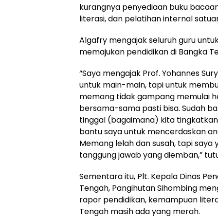
kurangnya penyediaan buku bacaan
literasi, dan pelatihan internal satu
Algafry mengajak seluruh guru unt
memajukan pendidikan di Bangka T
“Saya mengajak Prof. Yohannes Surya
untuk main-main, tapi untuk membu
memang tidak gampang memulai hal b
bersama-sama pasti bisa. Sudah bany
tinggal (bagaimana) kita tingkatkan
bantu saya untuk mencerdaskan a
Memang lelah dan susah, tapi saya
tanggung jawab yang diemban,” tutu
Sementara itu, Plt. Kepala Dinas P
Tengah, Pangihutan Sihombing me
rapor pendidikan, kemampuan litera
Tengah masih ada yang merah.