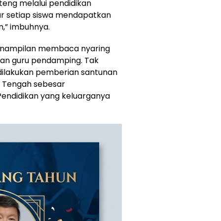
ng melalui pendidikan
gar setiap siswa mendapatkan
n,” imbuhnya.
 penampilan membaca nyaring
dan guru pendamping. Tak
a dilakukan pemberian santunan
a Tengah sebesar
Pendidikan yang keluarganya