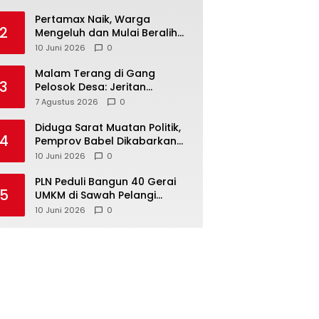
‎Pertamax Naik, Warga
2
Mengeluh dan Mulai Beralih
ke Pertalite Meski Harus Antre
10 Juni 2026
0
Malam Terang di Gang
3
Pelosok Desa: Jeritan
Harapan Ketua APDESI
7 Agustus 2026
0
Bangka Tengah untuk PLN
Babel
‎Diduga Sarat Muatan Politik,
4
Pemprov Babel Dikabarkan
Lakukan Rotasi Besar-
10 Juni 2026
0
besaran ASN hingga PPPK
‎PLN Peduli Bangun 40 Gerai
5
UMKM di Sawah Pelangi
Namang, Dorong
10 Juni 2026
0