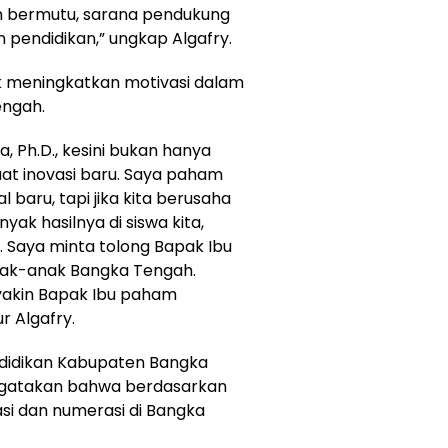
 bermutu, sarana pendukung
an pendidikan,” ungkap Algafry.
uk meningkatkan motivasi dalam
engah.
, Ph.D., kesini bukan hanya
at inovasi baru. Saya paham
aru, tapi jika kita berusaha
ak hasilnya di siswa kita,
. Saya minta tolong Bapak Ibu
nak-anak Bangka Tengah.
 yakin Bapak Ibu paham
r Algafry.
endidikan Kabupaten Bangka
ngatakan bahwa berdasarkan
si dan numerasi di Bangka