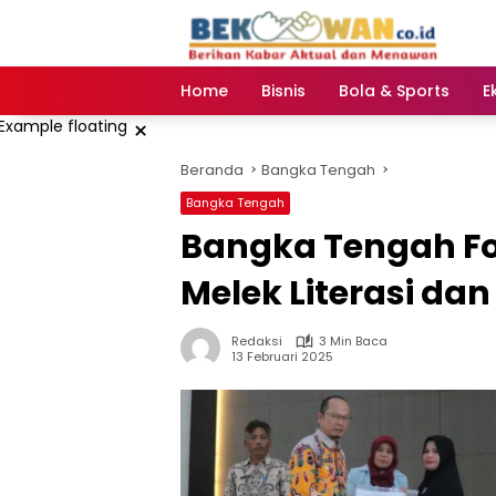
Langsung
ke
konten
Home
Bisnis
Bola & Sports
E
×
Beranda
Bangka Tengah
Bangka Tengah
Bangka Tengah Fo
Melek Literasi da
Redaksi
3 Min Baca
13 Februari 2025