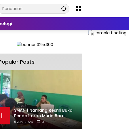
nologi
×
Popular Posts
SMAN 1 Namang Resmi Buka
1
Pendaftaran Murid Baru
2026/2027
9 Juni 2026
0