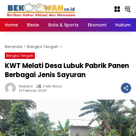
Langsung
ke
konten
Home
Bisnis
Bola & Sports
Ekonomi
Hukum & 
Beranda
Bangka Tengah
Bangka Tengah
KWT Melati Desa Lubuk Pabrik Panen
Berbagai Jenis Sayuran
Redaksi
2 Min Baca
13 Februari 2025