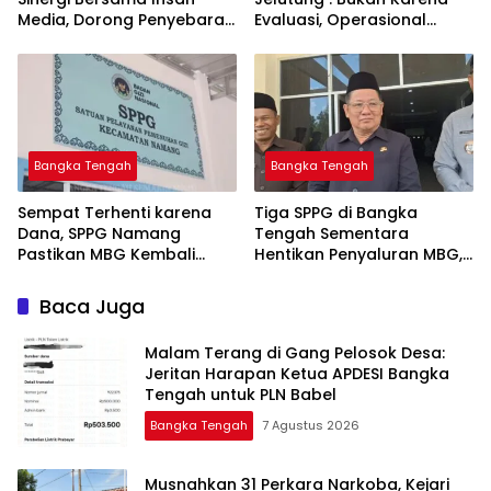
Media, Dorong Penyebaran
Evaluasi, Operasional
Informasi Akurat dan
Sempat Terhenti Akibat
Layanan Polri 110
Dana Banper Belum Cair
Bangka Tengah
Bangka Tengah
‎Sempat Terhenti karena
‎Tiga SPPG di Bangka
Dana, SPPG Namang
Tengah Sementara
Pastikan MBG Kembali
Hentikan Penyaluran MBG,
Disalurkan Mulai Senin
Baca Juga
Malam Terang di Gang Pelosok Desa:
Jeritan Harapan Ketua APDESI Bangka
Tengah untuk PLN Babel
Bangka Tengah
7 Agustus 2026
Musnahkan 31 Perkara Narkoba, Kejari