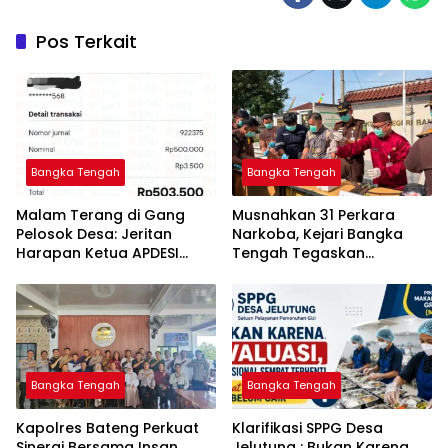
Pos Terkait
Bangka Tengah
Bangka Tengah
Malam Terang di Gang
Musnahkan 31 Perkara
Pelosok Desa: Jeritan
Narkoba, Kejari Bangka
Harapan Ketua APDESI
Tengah Tegaskan
Bangka Tengah untuk PLN
Komitmen Berantas
Babel
Kejahatan Hingga Tuntas
Bangka Tengah
Bangka Tengah
‎Kapolres Bateng Perkuat
‎Klarifikasi SPPG Desa
Sinergi Bersama Insan
Jelutung : Bukan Karena