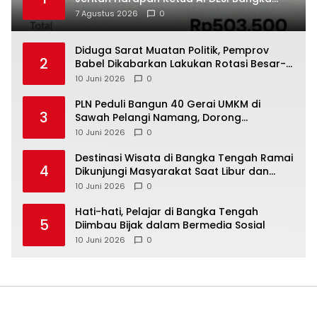
Tengah untuk PLN Babel
7 Agustus 2026
0
‎Diduga Sarat Muatan Politik, Pemprov
2
Babel Dikabarkan Lakukan Rotasi Besar-
10 Juni 2026
0
‎PLN Peduli Bangun 40 Gerai UMKM di
3
Sawah Pelangi Namang, Dorong
10 Juni 2026
0
‎Destinasi Wisata di Bangka Tengah Ramai
4
Dikunjungi Masyarakat Saat Libur dan
Akhir Pekan
10 Juni 2026
0
‎Hati-hati, Pelajar di Bangka Tengah
5
Diimbau Bijak dalam Bermedia Sosial
10 Juni 2026
0