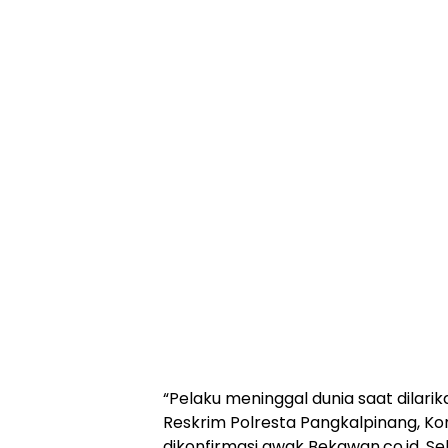
“Pelaku meninggal dunia saat dilarik
Reskrim Polresta Pangkalpinang, Ko
dikonfirmasi awak Bekawan.co.id, Se