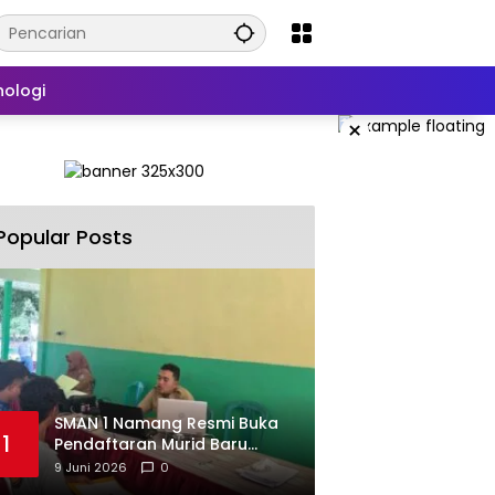
nologi
×
Popular Posts
SMAN 1 Namang Resmi Buka
1
Pendaftaran Murid Baru
2026/2027
9 Juni 2026
0