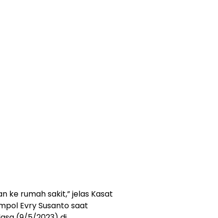
an ke rumah sakit,” jelas Kasat
mpol Evry Susanto saat
lasa (9/5/2023) di