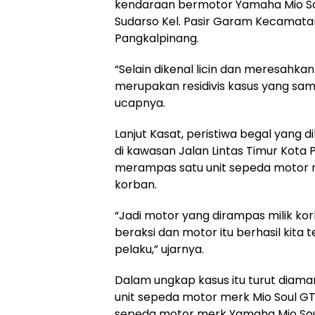
kendaraan bermotor Yamaha Mio Soul 
Sudarso Kel. Pasir Garam Kecamat
Pangkalpinang.
“Selain dikenal licin dan meresahka
merupakan residivis kasus yang sama
ucapnya.
Lanjut Kasat, peristiwa begal yang d
di kawasan Jalan Lintas Timur Kota P
merampas satu unit sepeda motor m
korban.
“Jadi motor yang dirampas milik kor
beraksi dan motor itu berhasil kit
pelaku,” ujarnya.
Dalam ungkap kasus itu turut diama
unit sepeda motor merk Mio Soul GT
sepeda motor merk Yamaha Mio Soul 