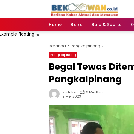
Langsung
ke
konten
Home
Bisnis
Bola & Sports
E
×
Beranda
Pangkalpinang
Pangkalpinang
Begal Tewas Ditemb
Pangkalpinang
Redaksi
3 Min Baca
9 Mei 2023