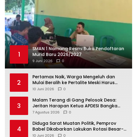
SMAN 1 Namang Resmi Buka Pendaftaran
1
Murid Baru 2026/2027
9 Juni 2026
0
‎Pertamax Naik, Warga Mengeluh dan
2
Mulai Beralih ke Pertalite Meski Harus
10 Juni 2026
0
Malam Terang di Gang Pelosok Desa:
3
Jeritan Harapan Ketua APDESI Bangka
Tengah untuk PLN Babel
7 Agustus 2026
0
‎Diduga Sarat Muatan Politik, Pemprov
4
Babel Dikabarkan Lakukan Rotasi Besar-
10 Juni 2026
0