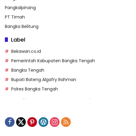
Pangkalpinang
PT Timah
Bangka Belitung
Label
Bekawan.co.id
Pemerintah Kabupaten Bangka Tengah
Bangka Tengah
Bupati Bateng Algafry Rahman
Polres Bangka Tengah
https://perpusip.pamekasankab.go.id/
https://pelra.maritim.go.id/
https://kecsitim.sitarokab.go.id/
https://destinasi.sitarokab.go.id/