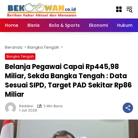
Langsung
ke
konten
Home
Bisnis
Bola & Sports
Ekonomi
Hukum & 
Beranda
Bangka Tengah
Bangka Tengah
‎Belanja Pegawai Capai Rp445,98
Miliar, Sekda Bangka Tengah : Data
Sesuai SIPD, Target PAD Sekitar Rp86
Miliar ‎
Redaksi
2 Min Baca
1 Juli 2026