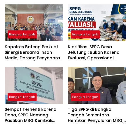
Bangka Tengah untuk PLN
Komitmen Berantas
Babel
Kejahatan Hingga Tuntas
Bangka Tengah
Bangka Tengah
‎Kapolres Bateng Perkuat
‎Klarifikasi SPPG Desa
Sinergi Bersama Insan
Jelutung : Bukan Karena
Media, Dorong Penyebaran
Evaluasi, Operasional
Informasi Akurat dan
Sempat Terhenti Akibat
Layanan Polri 110
Dana Banper Belum Cair
Bangka Tengah
Bangka Tengah
‎Sempat Terhenti karena
‎Tiga SPPG di Bangka
Dana, SPPG Namang
Tengah Sementara
Pastikan MBG Kembali
Hentikan Penyaluran MBG,
Disalurkan Mulai Senin