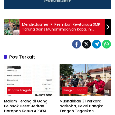
‎Mendikdasmen RI Resmikan Revitalisasi SMP
Taruna Sains Muhammadiyah Koba, Ini
Harapannya!
Pos Terkait
Bangka Tengah
Bangka Tengah
Malam Terang di Gang
Musnahkan 31 Perkara
Pelosok Desa: Jeritan
Narkoba, Kejari Bangka
Harapan Ketua APDESI
Tengah Tegaskan