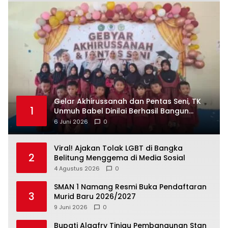
‎Gelar Akhirussanah dan Pentas Seni, TK
1
Unmuh Babel Dinilai Berhasil Bangun
6 Juni 2026
0
Viral! Ajakan Tolak LGBT di Bangka
2
Belitung Menggema di Media Sosial
4 Agustus 2026
0
SMAN 1 Namang Resmi Buka Pendaftaran
3
Murid Baru 2026/2027
9 Juni 2026
0
‎Bupati Algafry Tinjau Pembangunan Stan