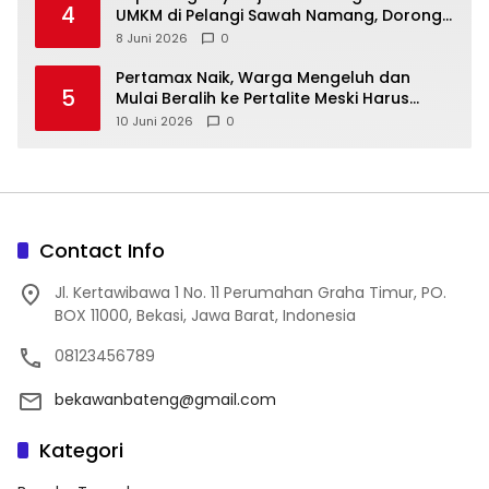
4
UMKM di Pelangi Sawah Namang, Dorong
Wisata dan Ekonomi Lokal Kian Tertata
8 Juni 2026
0
‎Pertamax Naik, Warga Mengeluh dan
5
Mulai Beralih ke Pertalite Meski Harus
10 Juni 2026
0
Contact Info
Jl. Kertawibawa 1 No. 11 Perumahan Graha Timur, PO.
BOX 11000, Bekasi, Jawa Barat, Indonesia
08123456789
bekawanbateng@gmail.com
Kategori