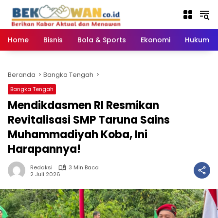
Langsung
ke
konten
Home
Bisnis
Bola & Sports
Ekonomi
Hukum & 
Beranda
Bangka Tengah
Bangka Tengah
‎Mendikdasmen RI Resmikan
Revitalisasi SMP Taruna Sains
Muhammadiyah Koba, Ini
Harapannya!
Redaksi
3 Min Baca
2 Juli 2026