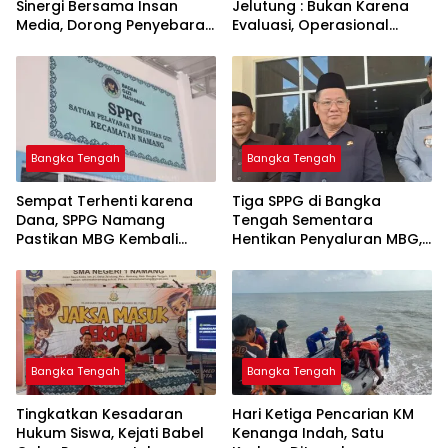
Sinergi Bersama Insan
Jelutung : Bukan Karena
Media, Dorong Penyebaran
Evaluasi, Operasional
Informasi Akurat dan
Sempat Terhenti Akibat
Layanan Polri 110
Dana Banper Belum Cair
Bangka Tengah
Bangka Tengah
‎Sempat Terhenti karena
‎Tiga SPPG di Bangka
Dana, SPPG Namang
Tengah Sementara
Pastikan MBG Kembali
Hentikan Penyaluran MBG,
Disalurkan Mulai Senin
Bangka Tengah
Bangka Tengah
Tingkatkan Kesadaran
Hari Ketiga Pencarian KM
Hukum Siswa, Kejati Babel
Kenanga Indah, Satu