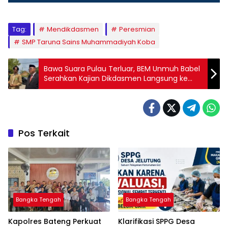
Tag:
Mendikdasmen
Peresmian
SMP Taruna Sains Muhammadiyah Koba
‎Bawa Suara Pulau Terluar, BEM Unmuh Babel
Serahkan Kajian Dikdasmen Langsung ke
Menteri Abdul Mu’ti
Pos Terkait
Bangka Tengah
Bangka Tengah
‎Kapolres Bateng Perkuat
‎Klarifikasi SPPG Desa