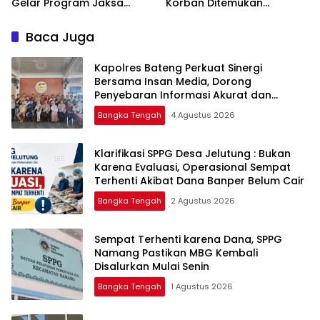
Gelar Program Jaksa
Korban Ditemukan
Masuk Sekolah di SMAN 1
Mengapung di Laut
Namang
Baca Juga
‎Kapolres Bateng Perkuat Sinergi
Bersama Insan Media, Dorong
Penyebaran Informasi Akurat dan
Layanan Polri 110
Bangka Tengah
4 Agustus 2026
‎Klarifikasi SPPG Desa Jelutung : Bukan
Karena Evaluasi, Operasional Sempat
Terhenti Akibat Dana Banper Belum Cair
Bangka Tengah
2 Agustus 2026
‎Sempat Terhenti karena Dana, SPPG
Namang Pastikan MBG Kembali
Disalurkan Mulai Senin
Bangka Tengah
1 Agustus 2026