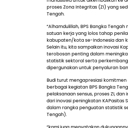
mahasiswa untuk dikembalikan ke da
proses Zona Integritas (ZI) yang sed
Tengah.
‎“Alhamdulillah, BPS Bangka Tengah m
satuan kerja yang lolos tahap penilai
kabupaten/kota se-Indonesia dan ki
Selain itu, kita sampaikan inovasi K
terobosan penting dalam meningkat
statistik sektoral serta perkemba
dipergunakan untuk penyaluran bantua
‎Budi turut mengapresiasi komitmen
berbagai kegiatan BPS Bangka Teng
pelaksanaan sensus, proses ZI, dan 
dari inovasi peningkatan KAPasitas 
dalam rangka penguatan statistik 
Tengah).
‎“kami juga menyatakan dukungann