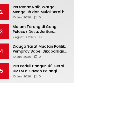
‎Pertamax Naik, Warga
2
Mengeluh dan Mulai Beralih
ke Pertalite Meski Harus Antre
10 Juni 2026
0
Malam Terang di Gang
3
Pelosok Desa: Jeritan
Harapan Ketua APDESI
7 Agustus 2026
0
Bangka Tengah untuk PLN
Babel
‎Diduga Sarat Muatan Politik,
4
Pemprov Babel Dikabarkan
Lakukan Rotasi Besar-
10 Juni 2026
0
besaran ASN hingga PPPK
‎PLN Peduli Bangun 40 Gerai
5
UMKM di Sawah Pelangi
Namang, Dorong
10 Juni 2026
0