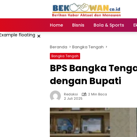
Langsung
ke
konten
Home
Bisnis
Bola & Sports
E
×
Beranda
Bangka Tengah
Bangka Tengah
‎BPS Bangka Teng
dengan Bupati
Redaksi
2 Min Baca
2 Juli 2025