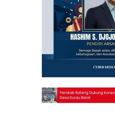
‎Pemkab Bateng Dukung Konsol
Desa Kurau Barat