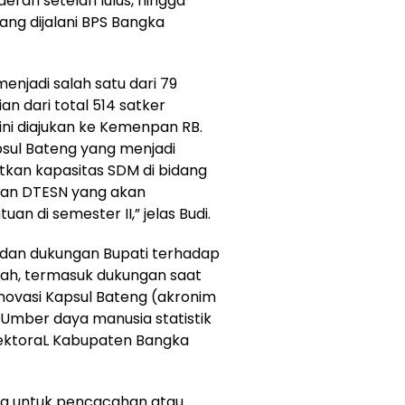
erah setelah lulus, hingga
ang dijalani BPS Bangka
enjadi salah satu dari 79
an dari total 514 satker
ni diajukan ke Kemenpan RB.
apsul Bateng yang menjadi
kan kapasitas SDM di bidang
ngan DTESN yang akan
n di semester II,” jelas Budi.
 dan dukungan Bupati terhadap
ah, termasuk dukungan saat
inovasi Kapsul Bateng (akronim
SUmber daya manusia statistik
sektoraL Kabupaten Bangka
ya untuk pencacahan atau