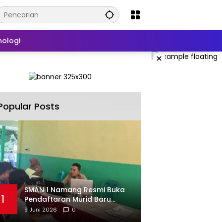
nologi
×
Popular Posts
SMAN 1 Namang Resmi Buka
1
Pendaftaran Murid Baru
2026/2027
9 Juni 2026
0