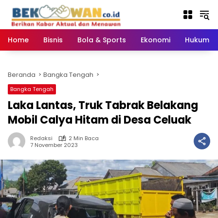
Langsung
ke
konten
Home
Bisnis
Bola & Sports
Ekonomi
Hukum & 
Beranda
Bangka Tengah
Bangka Tengah
Laka Lantas, Truk Tabrak Belakang
Mobil Calya Hitam di Desa Celuak
Redaksi
2 Min Baca
7 November 2023