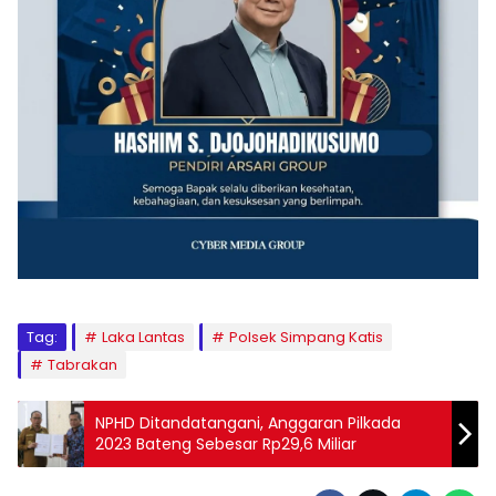
Tag:
Laka Lantas
Polsek Simpang Katis
Tabrakan
NPHD Ditandatangani, Anggaran Pilkada
2023 Bateng Sebesar Rp29,6 Miliar