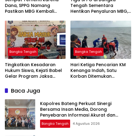
Dana, SPPG Namang
Tengah Sementara
Pastikan MBG Kembali
Hentikan Penyaluran MBG,
Disalurkan Mulai Senin
Bangka Tengah
Bangka Tengah
Tingkatkan Kesadaran
Hari Ketiga Pencarian KM
Hukum Siswa, Kejati Babel
Kenanga Indah, Satu
Gelar Program Jaksa
Korban Ditemukan
Masuk Sekolah di SMAN 1
Mengapung di Laut
Namang
Baca Juga
‎Kapolres Bateng Perkuat Sinergi
Bersama Insan Media, Dorong
Penyebaran Informasi Akurat dan
Layanan Polri 110
Bangka Tengah
4 Agustus 2026