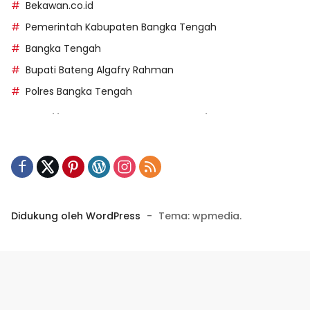
Bekawan.co.id
Pemerintah Kabupaten Bangka Tengah
Bangka Tengah
Bupati Bateng Algafry Rahman
Polres Bangka Tengah
https://perpusip.pamekasankab.go.id/
https://pelra.maritim.go.id/
https://kecsitim.sitarokab.go.id/
https://destinasi.sitarokab.go.id/
https://www.bdslot88vpn.com/
Didukung oleh WordPress
-
Tema: wpmedia.
https://ukpbj.natunakab.go.id/
https://penangbar.org/
panengg
https://panengg.me/
https://beras11.club/
https://panengg.pro/