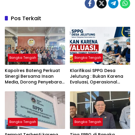
Pos Terkait
Bangka Tengah
Bangka Tengah
‎Kapolres Bateng Perkuat
‎Klarifikasi SPPG Desa
Sinergi Bersama Insan
Jelutung : Bukan Karena
Media, Dorong Penyebaran
Evaluasi, Operasional
Informasi Akurat dan
Sempat Terhenti Akibat
Layanan Polri 110
Dana Banper Belum Cair
Bangka Tengah
Bangka Tengah
‎Sempat Terhenti karena
‎Tiga SPPG di Bangka