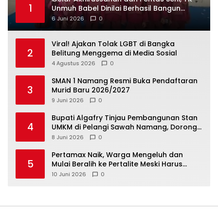
1
Unmuh Babel Dinilai Berhasil Bangun
6 Juni 2026
0
Viral! Ajakan Tolak LGBT di Bangka
2
Belitung Menggema di Media Sosial
4 Agustus 2026
0
SMAN 1 Namang Resmi Buka Pendaftaran
3
Murid Baru 2026/2027
9 Juni 2026
0
‎Bupati Algafry Tinjau Pembangunan Stan
4
UMKM di Pelangi Sawah Namang, Dorong
Wisata dan Ekonomi Lokal Kian Tertata
8 Juni 2026
0
‎Pertamax Naik, Warga Mengeluh dan
5
Mulai Beralih ke Pertalite Meski Harus
10 Juni 2026
0