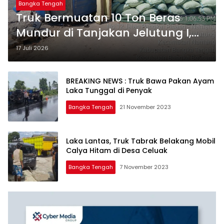
Bangka Tengah
‎Truk Bermuatan 10 Ton Beras
Mundur di Tanjakan Jelutung I,
Penjual Jamu Tewas Terlindas
17 Juli 2026
BREAKING NEWS : Truk Bawa Pakan Ayam
Laka Tunggal di Penyak
Bangka Tengah
21 November 2023
Laka Lantas, Truk Tabrak Belakang Mobil
Calya Hitam di Desa Celuak
Bangka Tengah
7 November 2023