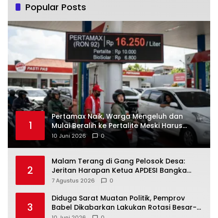
Popular Posts
‎Pertamax Naik, Warga Mengeluh dan
1
Mulai Beralih ke Pertalite Meski Harus
10 Juni 2026
0
Malam Terang di Gang Pelosok Desa:
2
Jeritan Harapan Ketua APDESI Bangka
Tengah untuk PLN Babel
7 Agustus 2026
0
‎Diduga Sarat Muatan Politik, Pemprov
3
Babel Dikabarkan Lakukan Rotasi Besar-
10 Juni 2026
0