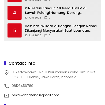
‎PLN Peduli Bangun 40 Gerai UMKM di
4
Sawah Pelangi Namang, Dorong
10 Juni 2026
0
‎Destinasi Wisata di Bangka Tengah Ramai
5
Dikunjungi Masyarakat Saat Libur dan
Akhir Pekan
10 Juni 2026
0
Contact Info
Jl. Kertawibawa 1 No. 11 Perumahan Graha Timur, PO.
BOX 11000, Bekasi, Jawa Barat, Indonesia
08123456789
bekawanbateng@gmail.com