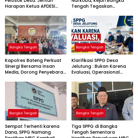
Pelosok Desa: Jeritan
Narkoba, Kejari Bangka
Harapan Ketua APDESI
Tengah Tegaskan
Bangka Tengah untuk PLN
Komitmen Berantas
Babel
Kejahatan Hingga Tuntas
Bangka Tengah
Bangka Tengah
‎Kapolres Bateng Perkuat
‎Klarifikasi SPPG Desa
Sinergi Bersama Insan
Jelutung : Bukan Karena
Media, Dorong Penyebaran
Evaluasi, Operasional
Informasi Akurat dan
Sempat Terhenti Akibat
Layanan Polri 110
Dana Banper Belum Cair
Bangka Tengah
Bangka Tengah
‎Sempat Terhenti karena
‎Tiga SPPG di Bangka
Dana, SPPG Namang
Tengah Sementara
Pastikan MBG Kembali
Hentikan Penyaluran MBG,