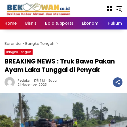
Langsung
ke
konten
Home
Bisnis
Bola & Sports
Ekonomi
Hukum & 
Beranda
Bangka Tengah
Bangka Tengah
BREAKING NEWS : Truk Bawa Pakan
Ayam Laka Tunggal di Penyak
Redaksi
1 Min Baca
21 November 2023