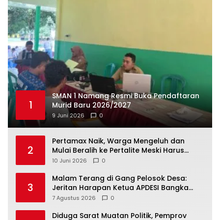
SMAN 1 Namang Resmi Buka Pendaftaran
1
Murid Baru 2026/2027
9 Juni 2026
0
‎Pertamax Naik, Warga Mengeluh dan
2
Mulai Beralih ke Pertalite Meski Harus
10 Juni 2026
0
Malam Terang di Gang Pelosok Desa:
3
Jeritan Harapan Ketua APDESI Bangka
Tengah untuk PLN Babel
7 Agustus 2026
0
‎Diduga Sarat Muatan Politik, Pemprov