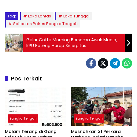
Tag:
Laka Lantas
Laka Tunggal
Satlantas Polres Bangka Tengah
Gelar Coffe Morning Bersama Awak Media,
KPU Bateng Harap Sinergitas
Pos Terkait
Bangka Tengah
Bangka Tengah
Malam Terang di Gang
Musnahkan 31 Perkara