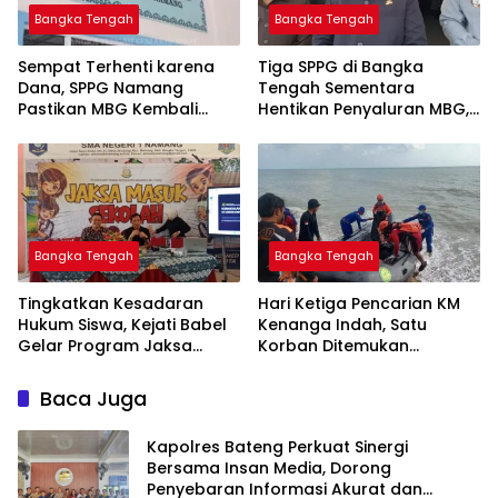
Bangka Tengah
Bangka Tengah
‎Sempat Terhenti karena
‎Tiga SPPG di Bangka
Dana, SPPG Namang
Tengah Sementara
Pastikan MBG Kembali
Hentikan Penyaluran MBG,
Disalurkan Mulai Senin
Bangka Tengah
Bangka Tengah
Tingkatkan Kesadaran
Hari Ketiga Pencarian KM
Hukum Siswa, Kejati Babel
Kenanga Indah, Satu
Gelar Program Jaksa
Korban Ditemukan
Masuk Sekolah di SMAN 1
Mengapung di Laut
Namang
Baca Juga
‎Kapolres Bateng Perkuat Sinergi
Bersama Insan Media, Dorong
Penyebaran Informasi Akurat dan