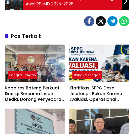
Awal RPJMD 2025-2026
Pos Terkait
Bangka Tengah
Bangka Tengah
‎Kapolres Bateng Perkuat
‎Klarifikasi SPPG Desa
Sinergi Bersama Insan
Jelutung : Bukan Karena
Media, Dorong Penyebaran
Evaluasi, Operasional
Informasi Akurat dan
Sempat Terhenti Akibat
Layanan Polri 110
Dana Banper Belum Cair