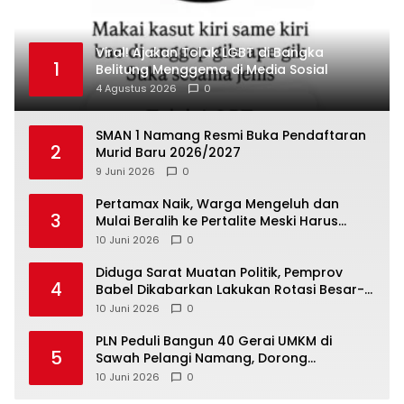
Viral! Ajakan Tolak LGBT di Bangka
1
Belitung Menggema di Media Sosial
4 Agustus 2026
0
SMAN 1 Namang Resmi Buka Pendaftaran
2
Murid Baru 2026/2027
9 Juni 2026
0
‎Pertamax Naik, Warga Mengeluh dan
3
Mulai Beralih ke Pertalite Meski Harus
10 Juni 2026
0
‎Diduga Sarat Muatan Politik, Pemprov
4
Babel Dikabarkan Lakukan Rotasi Besar-
10 Juni 2026
0
‎PLN Peduli Bangun 40 Gerai UMKM di
5
Sawah Pelangi Namang, Dorong
10 Juni 2026
0