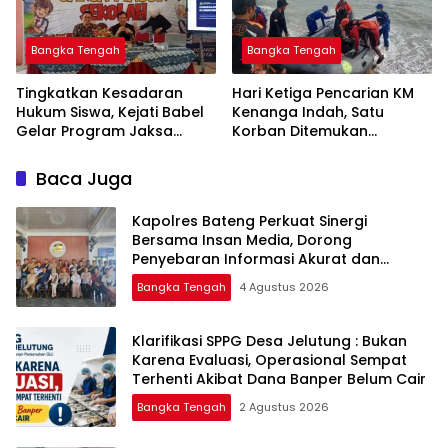
Bangka Tengah
Bangka Tengah
Tingkatkan Kesadaran
Hari Ketiga Pencarian KM
Hukum Siswa, Kejati Babel
Kenanga Indah, Satu
Gelar Program Jaksa
Korban Ditemukan
Masuk Sekolah di SMAN 1
Mengapung di Laut
Namang
Baca Juga
‎Kapolres Bateng Perkuat Sinergi
Bersama Insan Media, Dorong
Penyebaran Informasi Akurat dan
Layanan Polri 110
Bangka Tengah
4 Agustus 2026
‎Klarifikasi SPPG Desa Jelutung : Bukan
Karena Evaluasi, Operasional Sempat
Terhenti Akibat Dana Banper Belum Cair
Bangka Tengah
2 Agustus 2026