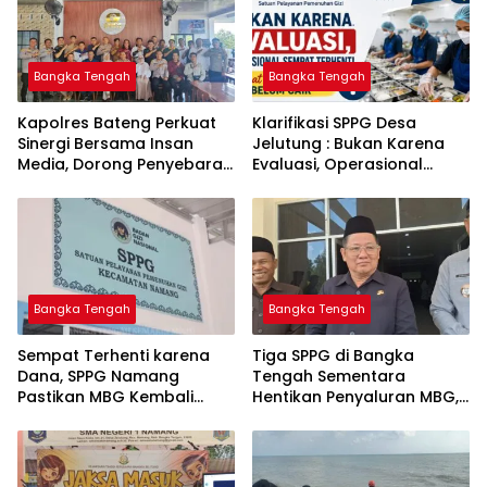
Bangka Tengah
Bangka Tengah
‎Kapolres Bateng Perkuat
‎Klarifikasi SPPG Desa
Sinergi Bersama Insan
Jelutung : Bukan Karena
Media, Dorong Penyebaran
Evaluasi, Operasional
Informasi Akurat dan
Sempat Terhenti Akibat
Layanan Polri 110
Dana Banper Belum Cair
Bangka Tengah
Bangka Tengah
‎Sempat Terhenti karena
‎Tiga SPPG di Bangka
Dana, SPPG Namang
Tengah Sementara
Pastikan MBG Kembali
Hentikan Penyaluran MBG,
Disalurkan Mulai Senin