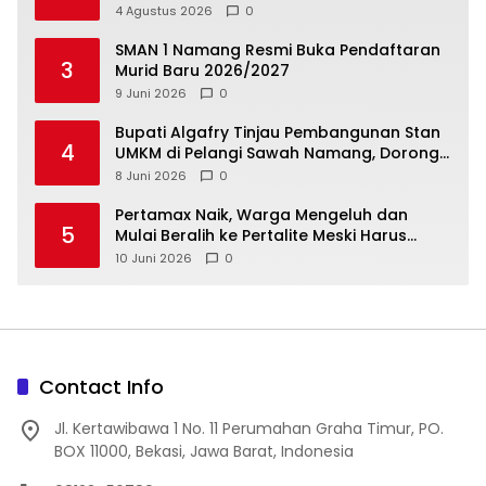
4 Agustus 2026
0
SMAN 1 Namang Resmi Buka Pendaftaran
3
Murid Baru 2026/2027
9 Juni 2026
0
‎Bupati Algafry Tinjau Pembangunan Stan
4
UMKM di Pelangi Sawah Namang, Dorong
Wisata dan Ekonomi Lokal Kian Tertata
8 Juni 2026
0
‎Pertamax Naik, Warga Mengeluh dan
5
Mulai Beralih ke Pertalite Meski Harus
10 Juni 2026
0
Contact Info
Jl. Kertawibawa 1 No. 11 Perumahan Graha Timur, PO.
BOX 11000, Bekasi, Jawa Barat, Indonesia