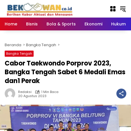
Langsung
ke
konten
Home
Bisnis
Bola & Sports
Ekonomi
Hukum & 
Beranda
Bangka Tengah
Bangka Tengah
Cabor Taekwondo Porprov 2023,
Bangka Tengah Sabet 6 Medali Emas
dan1 Perak
Redaksi
1 Min Baca
20 Agustus 2023