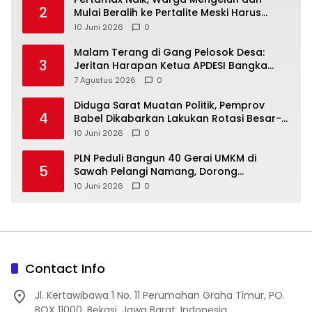
2
Mulai Beralih ke Pertalite Meski Harus
10 Juni 2026
0
Malam Terang di Gang Pelosok Desa:
3
Jeritan Harapan Ketua APDESI Bangka
Tengah untuk PLN Babel
7 Agustus 2026
0
‎Diduga Sarat Muatan Politik, Pemprov
4
Babel Dikabarkan Lakukan Rotasi Besar-
10 Juni 2026
0
‎PLN Peduli Bangun 40 Gerai UMKM di
5
Sawah Pelangi Namang, Dorong
10 Juni 2026
0
Contact Info
Jl. Kertawibawa 1 No. 11 Perumahan Graha Timur, PO.
BOX 11000, Bekasi, Jawa Barat, Indonesia