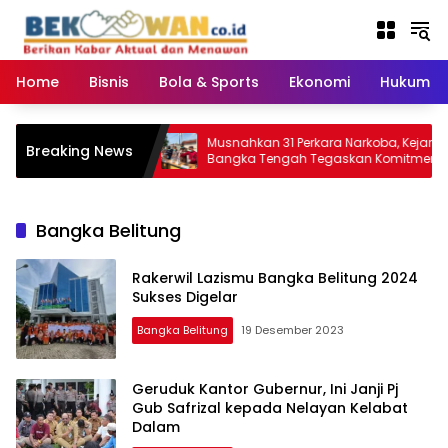
Langsung
ke
konten
Home
Bisnis
Bola & Sports
Ekonomi
Hukum & 
osok Desa:
Musnahkan 31 Perkara Narkoba, Kejari
Breaking News
DESI Bangka
Bangka Tengah Tegaskan Komitmen
Berantas Kejahatan Hingga Tuntas
Bangka Belitung
Rakerwil Lazismu Bangka Belitung 2024
Sukses Digelar
Bangka Belitung
19 Desember 2023
Geruduk Kantor Gubernur, Ini Janji Pj
Gub Safrizal kepada Nelayan Kelabat
Dalam