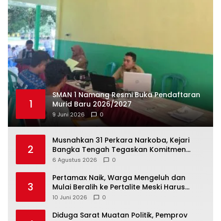
SMAN 1 Namang Resmi Buka Pendaftaran
1
Murid Baru 2026/2027
9 Juni 2026
0
Musnahkan 31 Perkara Narkoba, Kejari
2
Bangka Tengah Tegaskan Komitmen
Berantas Kejahatan Hingga Tuntas
6 Agustus 2026
0
‎Pertamax Naik, Warga Mengeluh dan
3
Mulai Beralih ke Pertalite Meski Harus
10 Juni 2026
0
‎Diduga Sarat Muatan Politik, Pemprov