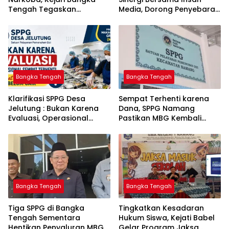
Tengah Tegaskan
Media, Dorong Penyebaran
Komitmen Berantas
Informasi Akurat dan
Kejahatan Hingga Tuntas
Layanan Polri 110
Bangka Tengah
Bangka Tengah
‎Klarifikasi SPPG Desa
‎Sempat Terhenti karena
Jelutung : Bukan Karena
Dana, SPPG Namang
Evaluasi, Operasional
Pastikan MBG Kembali
Sempat Terhenti Akibat
Disalurkan Mulai Senin
Dana Banper Belum Cair
Bangka Tengah
Bangka Tengah
‎Tiga SPPG di Bangka
Tingkatkan Kesadaran
Tengah Sementara
Hukum Siswa, Kejati Babel
Hentikan Penyaluran MBG,
Gelar Program Jaksa