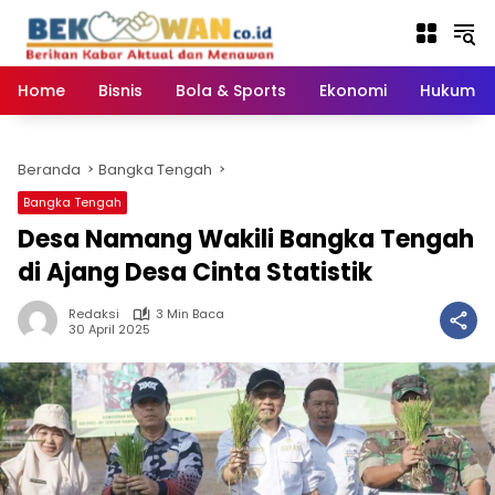
Langsung
ke
konten
Home
Bisnis
Bola & Sports
Ekonomi
Hukum & 
Beranda
Bangka Tengah
Bangka Tengah
Desa Namang Wakili Bangka Tengah
di Ajang Desa Cinta Statistik
Redaksi
3 Min Baca
30 April 2025