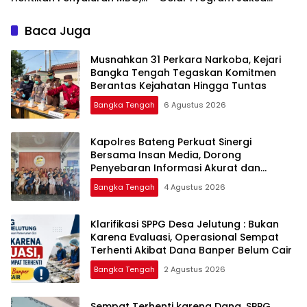
Masuk Sekolah di SMAN 1
Namang
Baca Juga
Musnahkan 31 Perkara Narkoba, Kejari
Bangka Tengah Tegaskan Komitmen
Berantas Kejahatan Hingga Tuntas
Bangka Tengah
6 Agustus 2026
‎Kapolres Bateng Perkuat Sinergi
Bersama Insan Media, Dorong
Penyebaran Informasi Akurat dan
Layanan Polri 110
Bangka Tengah
4 Agustus 2026
‎Klarifikasi SPPG Desa Jelutung : Bukan
Karena Evaluasi, Operasional Sempat
Terhenti Akibat Dana Banper Belum Cair
Bangka Tengah
2 Agustus 2026
‎Sempat Terhenti karena Dana, SPPG