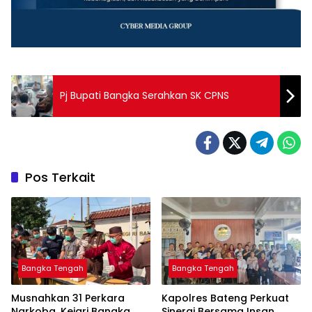
Pj Bupati Bangka Serahkan SK CPNS
Pos Terkait
Bangka Tengah
Bangka Tengah
Musnahkan 31 Perkara
‎Kapolres Bateng Perkuat
Narkoba, Kejari Bangka
Sinergi Bersama Insan