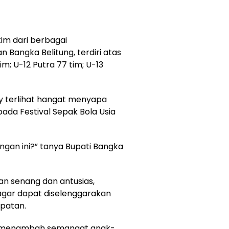
 tim dari berbagai
 Bangka Belitung, terdiri atas
tim; U-12 Putra 77 tim; U-13
y terlihat hangat menyapa
pada Festival Sepak Bola Usia
ingan ini?” tanya Bupati Bangka
n senang dan antusias,
agar dapat diselenggarakan
mpatan.
pat menambah semangat anak-