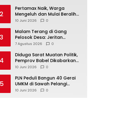
‎Pertamax Naik, Warga
2
Mengeluh dan Mulai Beralih
ke Pertalite Meski Harus Antre
10 Juni 2026
0
Malam Terang di Gang
3
Pelosok Desa: Jeritan
Harapan Ketua APDESI
7 Agustus 2026
0
Bangka Tengah untuk PLN
Babel
‎Diduga Sarat Muatan Politik,
4
Pemprov Babel Dikabarkan
Lakukan Rotasi Besar-
10 Juni 2026
0
besaran ASN hingga PPPK
‎PLN Peduli Bangun 40 Gerai
5
UMKM di Sawah Pelangi
Namang, Dorong
10 Juni 2026
0