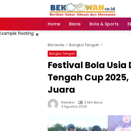
Langsung
ke
konten
Home
Bisnis
Bola & Sports
E
×
Beranda
Bangka Tengah
Bangka Tengah
‎Festival Bola Usi
Tengah Cup 2025, 
Juara ‎
Redaksi
3 Min Baca
4 Agustus 2025