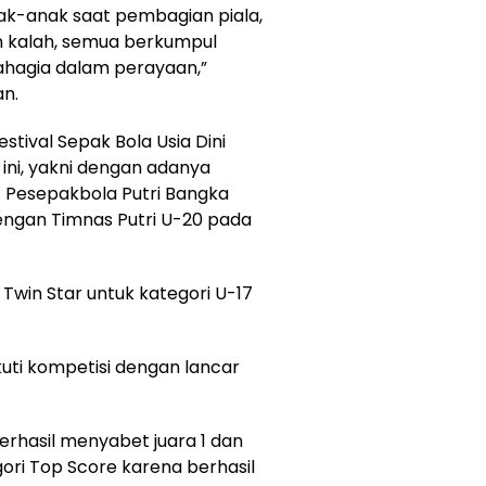
nak-anak saat pembagian piala,
n kalah, semua berkumpul
hagia dalam perayaan,”
an.
stival Sepak Bola Usia Dini
ini, yakni dengan adanya
16) Pesepakbola Putri Bangka
ngan Timnas Putri U-20 pada
m Twin Star untuk kategori U-17
kuti kompetisi dengan lancar
 berhasil menyabet juara 1 dan
ori Top Score karena berhasil