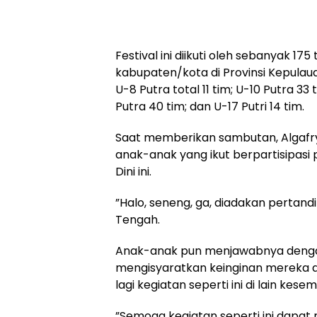
‎Festival ini diikuti oleh sebanyak 175
kabupaten/kota di Provinsi Kepulauan
U-8 Putra total 11 tim; U-10 Putra 33 
Putra 40 tim; dan U-17 Putri 14 tim.
‎Saat memberikan sambutan, Algafr
anak-anak yang ikut berpartisipasi 
Dini ini.
‎”Halo, seneng, ga, diadakan pertand
Tengah.
‎Anak-anak pun menjawabnya denga
mengisyaratkan keinginan mereka 
lagi kegiatan seperti ini di lain kese
‎”Semoga kegiatan seperti ini da