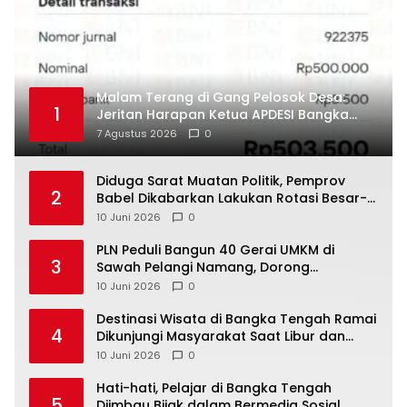
Malam Terang di Gang Pelosok Desa:
1
Jeritan Harapan Ketua APDESI Bangka
Tengah untuk PLN Babel
7 Agustus 2026
0
‎Diduga Sarat Muatan Politik, Pemprov
2
Babel Dikabarkan Lakukan Rotasi Besar-
10 Juni 2026
0
‎PLN Peduli Bangun 40 Gerai UMKM di
3
Sawah Pelangi Namang, Dorong
10 Juni 2026
0
‎Destinasi Wisata di Bangka Tengah Ramai
4
Dikunjungi Masyarakat Saat Libur dan
Akhir Pekan
10 Juni 2026
0
‎Hati-hati, Pelajar di Bangka Tengah
5
Diimbau Bijak dalam Bermedia Sosial