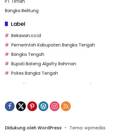
PT Timah
Bangka Belitung
Label
Bekawan.co.id
Pemerintah Kabupaten Bangka Tengah
Bangka Tengah
Bupati Bateng Algafry Rahman
Polres Bangka Tengah
https://perpusip.pamekasankab.go.id/
https://pelra.maritim.go.id/
https://kecsitim.sitarokab.go.id/
https://destinasi.sitarokab.go.id/
https://www.bdslot88vpn.com/
Didukung oleh WordPress
-
Tema: wpmedia.
https://ukpbj.natunakab.go.id/