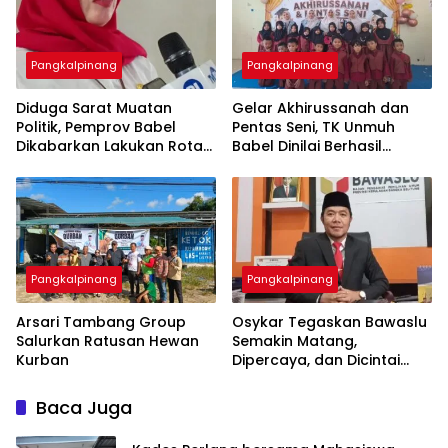
Pangkalpinang
Pangkalpinang
‎Diduga Sarat Muatan
‎Gelar Akhirussanah dan
Politik, Pemprov Babel
Pentas Seni, TK Unmuh
Dikabarkan Lakukan Rotasi
Babel Dinilai Berhasil
Besar-besaran ASN hingga
Pangkalpinang
Pangkalpinang
‎Arsari Tambang Group
Osykar Tegaskan Bawaslu
Salurkan Ratusan Hewan
Semakin Matang,
Kurban
Dipercaya, dan Dicintai
Masyarakat
Baca Juga