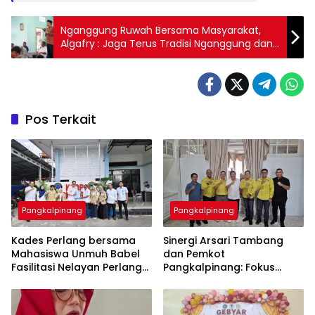
Nganggung Ruwah Bersama Masyarakat,
Algafry : Jaga Terus Tradisi Nganggung dan
Ruahan Ini
Pos Terkait
Pangkalpinang
Pangkalpinang
Kades Perlang bersama
‎Sinergi Arsari Tambang
Mahasiswa Unmuh Babel
dan Pemkot
Fasilitasi Nelayan Perlang
Pangkalpinang: Fokus
dan Trubus Buat PAS Kecil
Tingkatkan Kesejahteraan
di KSOP Pangkalbalam