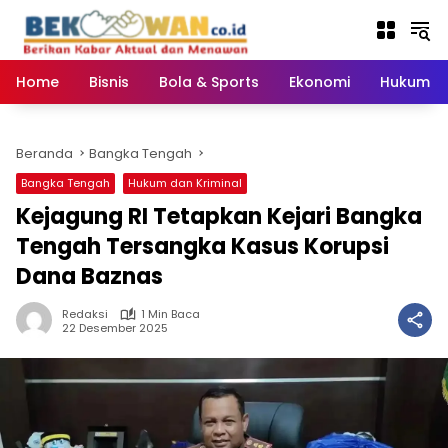
Langsung
ke
konten
Home
Bisnis
Bola & Sports
Ekonomi
Hukum & 
Beranda
Bangka Tengah
Bangka Tengah
Hukum dan Kriminal
Kejagung RI Tetapkan Kejari Bangka
Tengah Tersangka Kasus Korupsi
Dana Baznas
Redaksi
1 Min Baca
22 Desember 2025