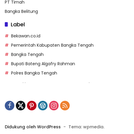
PT Timah
Bangka Belitung
Label
Bekawan.co.id
Pemerintah Kabupaten Bangka Tengah
Bangka Tengah
Bupati Bateng Algafry Rahman
Polres Bangka Tengah
https://perpusip.pamekasankab.go.id/
https://pelra.maritim.go.id/
https://kecsitim.sitarokab.go.id/
https://destinasi.sitarokab.go.id/
https://www.bdslot88vpn.com/
Didukung oleh WordPress
-
Tema: wpmedia.
https://ukpbj.natunakab.go.id/