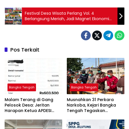
Festival Desa Wisata Perlang Vol. 4
Berlangsung Meriah, Jadi Magnet Ekonomi
Lokal
Pos Terkait
Bangka Tengah
Bangka Tengah
Malam Terang di Gang
Musnahkan 31 Perkara
Pelosok Desa: Jeritan
Narkoba, Kejari Bangka
Harapan Ketua APDESI
Tengah Tegaskan
Bangka Tengah untuk PLN
Komitmen Berantas
Babel
Kejahatan Hingga Tuntas