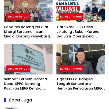
Bangka Tengah
Bangka Tengah
‎Kapolres Bateng Perkuat
‎Klarifikasi SPPG Desa
Sinergi Bersama Insan
Jelutung : Bukan Karena
Media, Dorong Penyebaran
Evaluasi, Operasional
Informasi Akurat dan
Sempat Terhenti Akibat
Layanan Polri 110
Dana Banper Belum Cair
Bangka Tengah
Bangka Tengah
‎Sempat Terhenti karena
‎Tiga SPPG di Bangka
Dana, SPPG Namang
Tengah Sementara
Pastikan MBG Kembali
Hentikan Penyaluran MBG,
Disalurkan Mulai Senin
Baca Juga