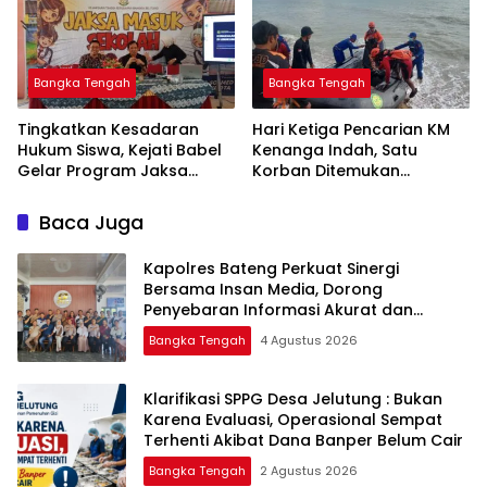
Bangka Tengah
Bangka Tengah
Tingkatkan Kesadaran
Hari Ketiga Pencarian KM
Hukum Siswa, Kejati Babel
Kenanga Indah, Satu
Gelar Program Jaksa
Korban Ditemukan
Masuk Sekolah di SMAN 1
Mengapung di Laut
Namang
Baca Juga
‎Kapolres Bateng Perkuat Sinergi
Bersama Insan Media, Dorong
Penyebaran Informasi Akurat dan
Layanan Polri 110
Bangka Tengah
4 Agustus 2026
‎Klarifikasi SPPG Desa Jelutung : Bukan
Karena Evaluasi, Operasional Sempat
Terhenti Akibat Dana Banper Belum Cair
Bangka Tengah
2 Agustus 2026