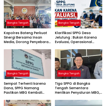
Bangka Tengah
Bangka Tengah
‎Kapolres Bateng Perkuat
‎Klarifikasi SPPG Desa
Sinergi Bersama Insan
Jelutung : Bukan Karena
Media, Dorong Penyebaran
Evaluasi, Operasional
Informasi Akurat dan
Sempat Terhenti Akibat
Layanan Polri 110
Dana Banper Belum Cair
Bangka Tengah
Bangka Tengah
‎Sempat Terhenti karena
‎Tiga SPPG di Bangka
Dana, SPPG Namang
Tengah Sementara
Pastikan MBG Kembali
Hentikan Penyaluran MBG,
Disalurkan Mulai Senin