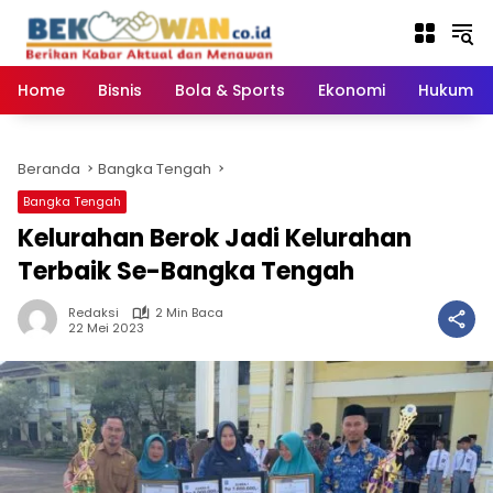
Langsung
ke
konten
Home
Bisnis
Bola & Sports
Ekonomi
Hukum & 
Beranda
Bangka Tengah
Bangka Tengah
Kelurahan Berok Jadi Kelurahan
Terbaik Se-Bangka Tengah
Redaksi
2 Min Baca
22 Mei 2023