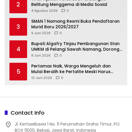
2
Belitung Menggema di Media Sosial
4 Agustus 2026
0
SMAN 1 Namang Resmi Buka Pendaftaran
3
Murid Baru 2026/2027
9 Juni 2026
0
‎Bupati Algafry Tinjau Pembangunan Stan
4
UMKM di Pelangi Sawah Namang, Dorong
Wisata dan Ekonomi Lokal Kian Tertata
8 Juni 2026
0
‎Pertamax Naik, Warga Mengeluh dan
5
Mulai Beralih ke Pertalite Meski Harus
10 Juni 2026
0
Contact Info
Jl. Kertawibawa 1 No. 11 Perumahan Graha Timur, PO.
BOX 11000, Bekasi, Jawa Barat, Indonesia