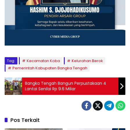
Tag:
Kecamatan Koba
Kelurahan Berok
Pemerintah Kabupaten Bangka Tengah
Bangka Tengah Bangun Perpustakaan 4
Lantai Senilai Rp 9.6 Miliar
Pos Terkait