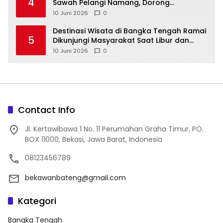
4
Sawah Pelangi Namang, Dorong
10 Juni 2026
0
‎Destinasi Wisata di Bangka Tengah Ramai
5
Dikunjungi Masyarakat Saat Libur dan
Akhir Pekan
10 Juni 2026
0
Contact Info
Jl. Kertawibawa 1 No. 11 Perumahan Graha Timur, PO.
BOX 11000, Bekasi, Jawa Barat, Indonesia
08123456789
bekawanbateng@gmail.com
Kategori
Bangka Tengah