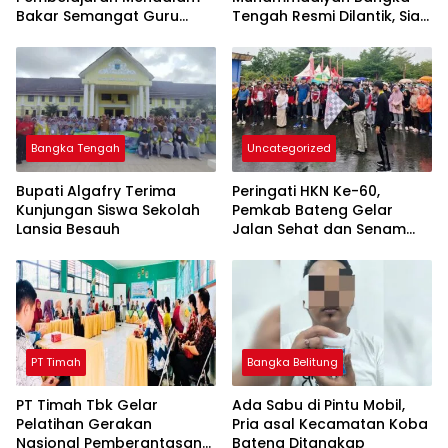
Bakar Semangat Guru
Tengah Resmi Dilantik, Siap
Bangka Tengah untuk
Berkontribusi untuk
Inovasi di Kelas
Pembangunan Daerah
Bangka Tengah
Uncategorized
Bupati Algafry Terima
Peringati HKN Ke-60,
Kunjungan Siswa Sekolah
Pemkab Bateng Gelar
Lansia Besauh
Jalan Sehat dan Senam
Bahagia
PT Timah
Bangka Belitung
PT Timah Tbk Gelar
Ada Sabu di Pintu Mobil,
Pelatihan Gerakan
Pria asal Kecamatan Koba
Nasional Pemberantasan
Bateng Ditangkap