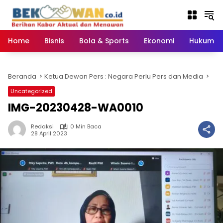
Langsung
ke
konten
Home
Bisnis
Bola & Sports
Ekonomi
Hukum & 
Beranda
Ketua Dewan Pers : Negara Perlu Pers dan Media
Uncategorized
IMG-20230428-WA0010
Redaksi
0 Min Baca
28 April 2023