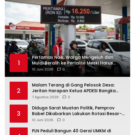
‎Pertamax Naik, Warga Mengeluh dan
1
Mulai Beralih ke Pertalite Meski Harus
10 Juni 2026
0
Malam Terang di Gang Pelosok Desa:
2
Jeritan Harapan Ketua APDESI Bangka
Tengah untuk PLN Babel
7 Agustus 2026
0
‎Diduga Sarat Muatan Politik, Pemprov
3
Babel Dikabarkan Lakukan Rotasi Besar-
10 Juni 2026
0
‎PLN Peduli Bangun 40 Gerai UMKM di