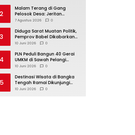
Malam Terang di Gang
2
Pelosok Desa: Jeritan
Harapan Ketua APDESI
7 Agustus 2026
0
Bangka Tengah untuk PLN
Babel
‎Diduga Sarat Muatan Politik,
3
Pemprov Babel Dikabarkan
Lakukan Rotasi Besar-
10 Juni 2026
0
besaran ASN hingga PPPK
‎PLN Peduli Bangun 40 Gerai
4
UMKM di Sawah Pelangi
Namang, Dorong
10 Juni 2026
0
‎Destinasi Wisata di Bangka
5
Tengah Ramai Dikunjungi
Masyarakat Saat Libur dan
10 Juni 2026
0
Akhir Pekan