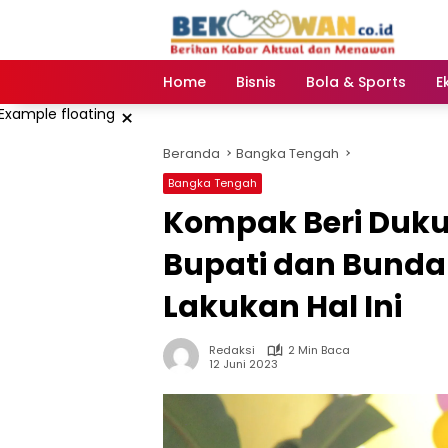
Langsung
ke
konten
Home
Bisnis
Bola & Sports
E
×
Beranda
Bangka Tengah
Bangka Tengah
Kompak Beri Duk
Bupati dan Bund
Lakukan Hal Ini
Redaksi
2 Min Baca
12 Juni 2023