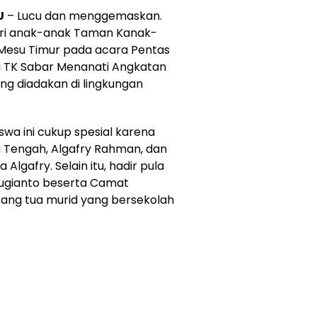
U
– Lucu dan menggemaskan.
ri anak-anak Taman Kanak-
 Mesu Timur pada acara Pentas
wi TK Sabar Menanati Angkatan
ng diadakan di lingkungan
wa ini cukup spesial karena
a Tengah, Algafry Rahman, dan
lgafry. Selain itu, hadir pula
Sugianto beserta Camat
rang tua murid yang bersekolah