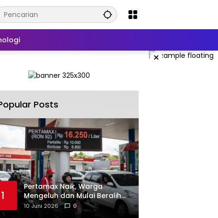
nologi
×
Popular Posts
‎Pertamax Naik, Warga
1
Mengeluh dan Mulai Beralih
ke Pertalite Meski Harus Antre
10 Juni 2026
0