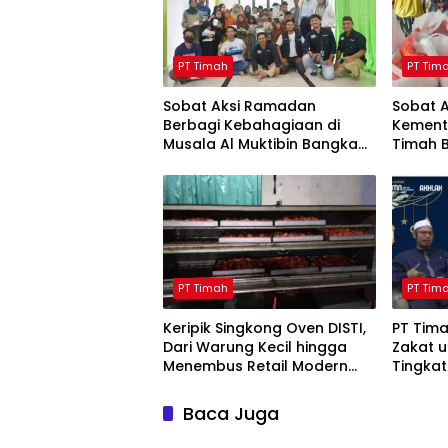
PT Timah
PT Tim
Sobat Aksi Ramadan
Sobat 
Berbagi Kebahagiaan di
Kement
Musala Al Muktibin Bangka
Timah 
Barat, Santuni Anak Yatim
ke Mas
dan Piatu
Barat
PT Timah
PT Tim
Keripik Singkong Oven DISTI,
PT Tim
Dari Warung Kecil hingga
Zakat 
Menembus Retail Modern
Tingkat
Berkat Dukungan PT Timah
Bulan 
Baca Juga