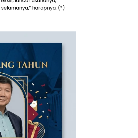
ksis, lancar usahanya,
selamanya,” harapnya. (*)