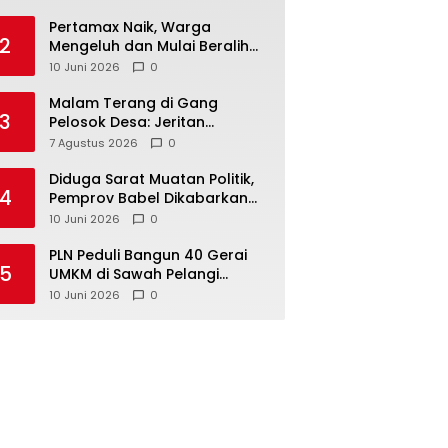
‎Pertamax Naik, Warga
2
Mengeluh dan Mulai Beralih
ke Pertalite Meski Harus Antre
10 Juni 2026
0
Malam Terang di Gang
3
Pelosok Desa: Jeritan
Harapan Ketua APDESI
7 Agustus 2026
0
Bangka Tengah untuk PLN
Babel
‎Diduga Sarat Muatan Politik,
4
Pemprov Babel Dikabarkan
Lakukan Rotasi Besar-
10 Juni 2026
0
besaran ASN hingga PPPK
‎PLN Peduli Bangun 40 Gerai
5
UMKM di Sawah Pelangi
Namang, Dorong
10 Juni 2026
0