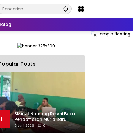
nologi
×
Popular Posts
SMAN 1 Namang Resmi Buka
1
Pendaftaran Murid Baru
2026/2027
9 Juni 2026
0