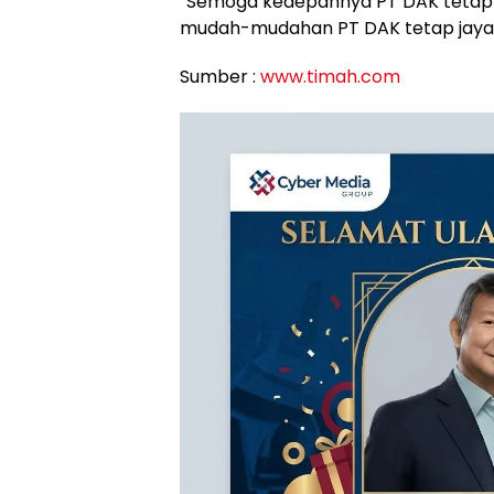
“Semoga kedepannya PT DAK tetap e
mudah-mudahan PT DAK tetap jaya 
Sumber :
www.timah.com