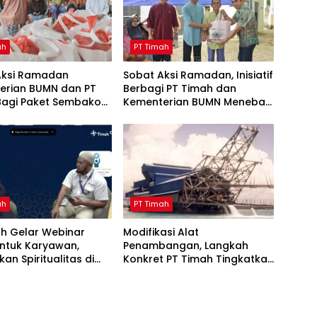
ah
PT Timah
Aksi Ramadan
Sobat Aksi Ramadan, Inisiatif
erian BUMN dan PT
Berbagi PT Timah dan
Bagi Paket Sembako
Kementerian BUMN Menebar
yarakat Bangka
Manfaat
ah
PT Timah
ah Gelar Webinar
Modifikasi Alat
untuk Karyawan,
Penambangan, Langkah
kan Spiritualitas di
Konkret PT Timah Tingkatkan
Ramadan
Safety