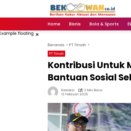
Langsung
ke
konten
Home
Bisnis
Bola & Sports
E
×
Beranda
PT Timah
PT Timah
Kontribusi Untuk 
Bantuan Sosial S
Redaksi
2 Min Baca
12 Februari 2025