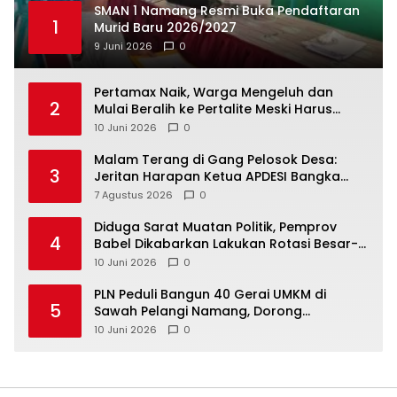
SMAN 1 Namang Resmi Buka Pendaftaran
1
Murid Baru 2026/2027
9 Juni 2026
0
‎Pertamax Naik, Warga Mengeluh dan
2
Mulai Beralih ke Pertalite Meski Harus
10 Juni 2026
0
Malam Terang di Gang Pelosok Desa:
3
Jeritan Harapan Ketua APDESI Bangka
Tengah untuk PLN Babel
7 Agustus 2026
0
‎Diduga Sarat Muatan Politik, Pemprov
4
Babel Dikabarkan Lakukan Rotasi Besar-
10 Juni 2026
0
‎PLN Peduli Bangun 40 Gerai UMKM di
5
Sawah Pelangi Namang, Dorong
10 Juni 2026
0