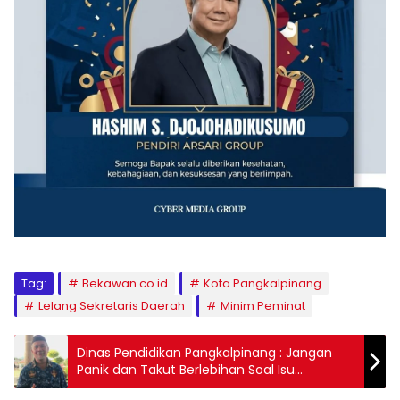
Tag:
Bekawan.co.id
Kota Pangkalpinang
Lelang Sekretaris Daerah
Minim Peminat
Dinas Pendidikan Pangkalpinang : Jangan
Panik dan Takut Berlebihan Soal Isu
Penculikan Anak