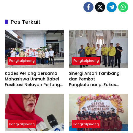
Pos Terkait
Pangkalpinang
Pangkalpinang
Kades Perlang bersama
‎Sinergi Arsari Tambang
Mahasiswa Unmuh Babel
dan Pemkot
Fasilitasi Nelayan Perlang
Pangkalpinang: Fokus
dan Trubus Buat PAS Kecil
Tingkatkan Kesejahteraan
di KSOP Pangkalbalam
Pangkalpinang
Pangkalpinang