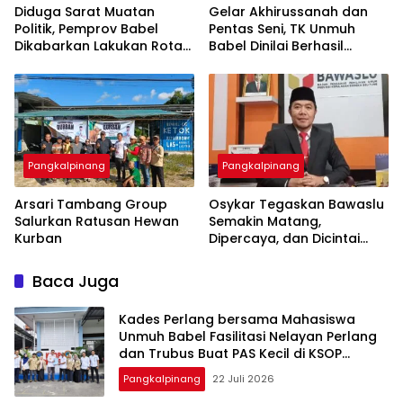
‎Diduga Sarat Muatan
‎Gelar Akhirussanah dan
Politik, Pemprov Babel
Pentas Seni, TK Unmuh
Dikabarkan Lakukan Rotasi
Babel Dinilai Berhasil
Besar-besaran ASN hingga
Pangkalpinang
Pangkalpinang
‎Arsari Tambang Group
Osykar Tegaskan Bawaslu
Salurkan Ratusan Hewan
Semakin Matang,
Kurban
Dipercaya, dan Dicintai
Masyarakat
Baca Juga
Kades Perlang bersama Mahasiswa
Unmuh Babel Fasilitasi Nelayan Perlang
dan Trubus Buat PAS Kecil di KSOP
Pangkalbalam
Pangkalpinang
22 Juli 2026