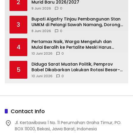
2
Murid Baru 2026/2027
9 Juni 2026
0
‎Bupati Algafry Tinjau Pembangunan Stan
3
UMKM di Pelangi Sawah Namang, Dorong
Wisata dan Ekonomi Lokal Kian Tertata
8 Juni 2026
0
‎Pertamax Naik, Warga Mengeluh dan
4
Mulai Beralih ke Pertalite Meski Harus
10 Juni 2026
0
‎Diduga Sarat Muatan Politik, Pemprov
5
Babel Dikabarkan Lakukan Rotasi Besar-
10 Juni 2026
0
Contact Info
Jl. Kertawibawa 1 No. 11 Perumahan Graha Timur, PO.
BOX 11000, Bekasi, Jawa Barat, Indonesia