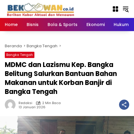
Langsung
ke
konten
Home
Bisnis
Bola & Sports
Ekonomi
Hukum & 
Beranda
Bangka Tengah
Bangka Tengah
MDMC dan Lazismu Kep. Bangka
Belitung Salurkan Bantuan Bahan
Makanan untuk Korban Banjir di
Bangka Tengah
Redaksi
2 Min Baca
13 Januari 2026