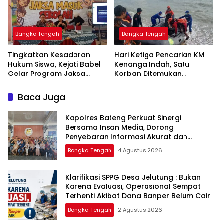
Bangka Tengah
Bangka Tengah
Tingkatkan Kesadaran
Hari Ketiga Pencarian KM
Hukum Siswa, Kejati Babel
Kenanga Indah, Satu
Gelar Program Jaksa
Korban Ditemukan
Masuk Sekolah di SMAN 1
Mengapung di Laut
Namang
Baca Juga
‎Kapolres Bateng Perkuat Sinergi
Bersama Insan Media, Dorong
Penyebaran Informasi Akurat dan
Layanan Polri 110
Bangka Tengah
4 Agustus 2026
‎Klarifikasi SPPG Desa Jelutung : Bukan
Karena Evaluasi, Operasional Sempat
Terhenti Akibat Dana Banper Belum Cair
Bangka Tengah
2 Agustus 2026