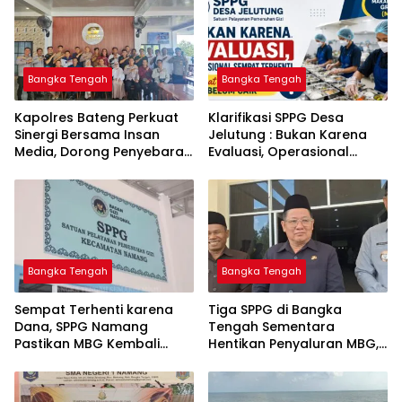
Bangka Tengah
Bangka Tengah
‎Kapolres Bateng Perkuat
‎Klarifikasi SPPG Desa
Sinergi Bersama Insan
Jelutung : Bukan Karena
Media, Dorong Penyebaran
Evaluasi, Operasional
Informasi Akurat dan
Sempat Terhenti Akibat
Layanan Polri 110
Dana Banper Belum Cair
Bangka Tengah
Bangka Tengah
‎Sempat Terhenti karena
‎Tiga SPPG di Bangka
Dana, SPPG Namang
Tengah Sementara
Pastikan MBG Kembali
Hentikan Penyaluran MBG,
Disalurkan Mulai Senin