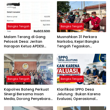
Bangka Tengah
Bangka Tengah
Malam Terang di Gang
Musnahkan 31 Perkara
Pelosok Desa: Jeritan
Narkoba, Kejari Bangka
Harapan Ketua APDESI
Tengah Tegaskan
Bangka Tengah untuk PLN
Komitmen Berantas
Babel
Kejahatan Hingga Tuntas
Bangka Tengah
Bangka Tengah
‎Kapolres Bateng Perkuat
‎Klarifikasi SPPG Desa
Sinergi Bersama Insan
Jelutung : Bukan Karena
Media, Dorong Penyebaran
Evaluasi, Operasional
Informasi Akurat dan
Sempat Terhenti Akibat
Layanan Polri 110
Dana Banper Belum Cair