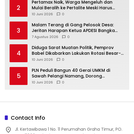
‎Pertamax Naik, Warga Mengeluh dan
2
Mulai Beralih ke Pertalite Meski Harus
10 Juni 2026
0
Malam Terang di Gang Pelosok Desa:
3
Jeritan Harapan Ketua APDESI Bangka
Tengah untuk PLN Babel
7 Agustus 2026
0
‎Diduga Sarat Muatan Politik, Pemprov
4
Babel Dikabarkan Lakukan Rotasi Besar-
10 Juni 2026
0
‎PLN Peduli Bangun 40 Gerai UMKM di
5
Sawah Pelangi Namang, Dorong
10 Juni 2026
0
Contact Info
Jl. Kertawibawa 1 No. 11 Perumahan Graha Timur, PO.