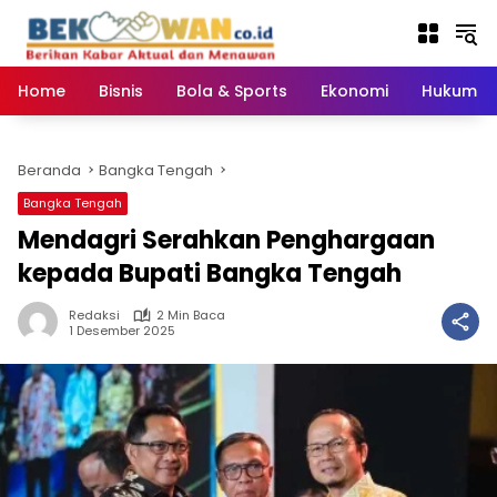
Langsung
ke
konten
Home
Bisnis
Bola & Sports
Ekonomi
Hukum & 
Beranda
Bangka Tengah
Bangka Tengah
Mendagri Serahkan Penghargaan
kepada Bupati Bangka Tengah
Redaksi
2 Min Baca
1 Desember 2025