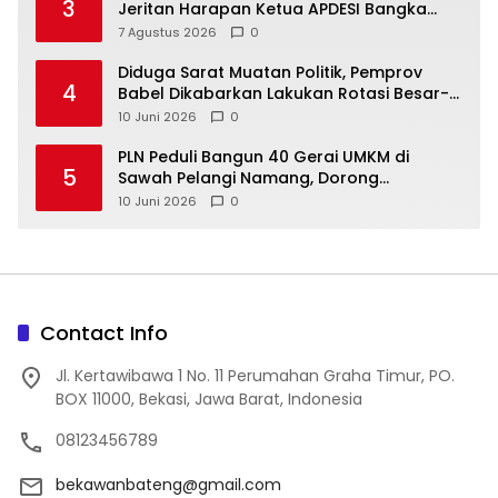
3
Jeritan Harapan Ketua APDESI Bangka
Tengah untuk PLN Babel
7 Agustus 2026
0
‎Diduga Sarat Muatan Politik, Pemprov
4
Babel Dikabarkan Lakukan Rotasi Besar-
10 Juni 2026
0
‎PLN Peduli Bangun 40 Gerai UMKM di
5
Sawah Pelangi Namang, Dorong
10 Juni 2026
0
Contact Info
Jl. Kertawibawa 1 No. 11 Perumahan Graha Timur, PO.
BOX 11000, Bekasi, Jawa Barat, Indonesia
08123456789
bekawanbateng@gmail.com