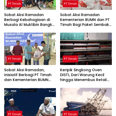
PT Timah
PT Timah
Sobat Aksi Ramadan
Sobat Aksi Ramadan
Berbagi Kebahagiaan di
Kementerian BUMN dan PT
Musala Al Muktibin Bangka
Timah Bagi Paket Sembako
Barat, Santuni Anak Yatim
ke Masyarakat Bangka
dan Piatu
Barat
PT Timah
PT Timah
Sobat Aksi Ramadan,
Keripik Singkong Oven
Inisiatif Berbagi PT Timah
DISTI, Dari Warung Kecil
dan Kementerian BUMN
hingga Menembus Retail
Menebar Manfaat
Modern Berkat Dukungan
PT Timah
PT Timah
PT Timah