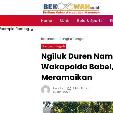
Langsung
ke
konten
Home
Bisnis
Bola & Sports
E
×
Beranda
Bangka Tengah
Bangka Tengah
‎Ngiluk Duren Nam
Wakapolda Babel,
Meramaikan
Redaksi
2 Min Baca
16 Juni 2026