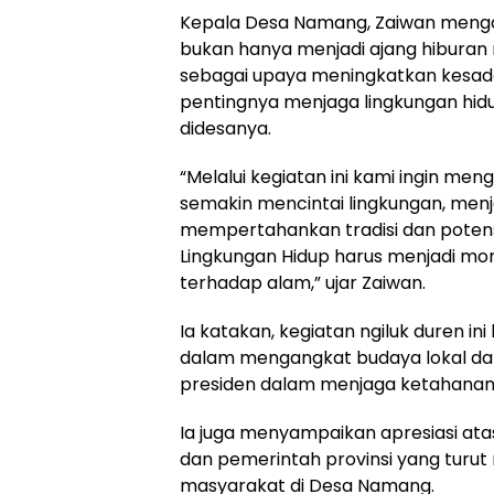
‎Kepala Desa Namang, Zaiwan meng
bukan hanya menjadi ajang hiburan 
sebagai upaya meningkatkan kesa
pentingnya menjaga lingkungan hidu
didesanya.
‎“Melalui kegiatan ini kami ingin me
semakin mencintai lingkungan, menj
mempertahankan tradisi dan potens
Lingkungan Hidup harus menjadi m
terhadap alam,” ujar Zaiwan.
‎Ia katakan, kegiatan ngiluk duren i
dalam mengangkat budaya lokal d
presiden dalam menjaga ketahanan
‎Ia juga menyampaikan apresiasi at
dan pemerintah provinsi yang turu
masyarakat di Desa Namang.