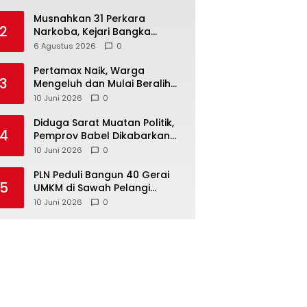
Musnahkan 31 Perkara
2
Narkoba, Kejari Bangka
Tengah Tegaskan Komitmen
6 Agustus 2026
0
Berantas Kejahatan Hingga
Tuntas
‎Pertamax Naik, Warga
3
Mengeluh dan Mulai Beralih
ke Pertalite Meski Harus Antre
10 Juni 2026
0
‎Diduga Sarat Muatan Politik,
4
Pemprov Babel Dikabarkan
Lakukan Rotasi Besar-
10 Juni 2026
0
besaran ASN hingga PPPK
‎PLN Peduli Bangun 40 Gerai
5
UMKM di Sawah Pelangi
Namang, Dorong
10 Juni 2026
0