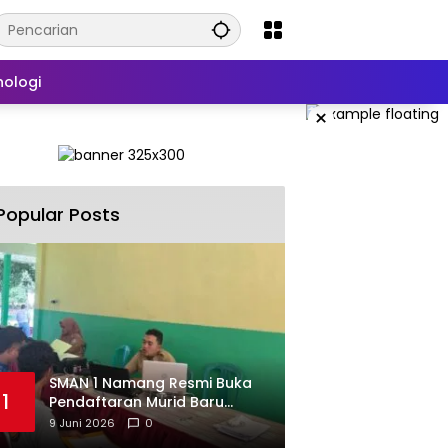
nologi
×
Popular Posts
SMAN 1 Namang Resmi Buka
1
Pendaftaran Murid Baru
2026/2027
9 Juni 2026
0